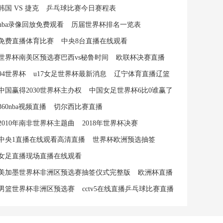
韩国 VS 捷克
乒乓球比赛今日赛程表
nba录像回放免费观看
历届世界杯排名一览表
免费直播体育比赛
中央8台直播在线观看
世界杯南美区预选赛巴西vs秘鲁时间
欧联杯决赛直播
94世界杯
u17女足世界杯最新消息
辽宁体育直播辽篮
中国赢得2030世界杯主办权
中国女足世界杯6比0谁赢了
360nba视频直播
切尔西比赛直播
2010年南非世界杯主题曲
2018年世界杯决赛
中央1直播在线观看高清直播
世界杯欧洲预选抽签
女足直播现场直播在线观看
美加墨世界杯非洲区预选赛抽签仪式完整版
欧洲杯直播
男篮世界杯非洲区预选赛
cctv5在线直播乒乓球比赛直播