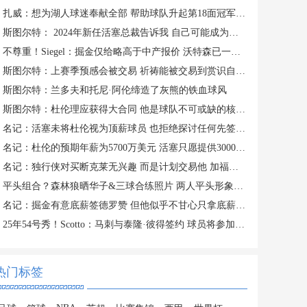
扎威：想为湖人球迷奉献全部 帮助球队升起第18面冠军旗帜
斯图尔特： 2024年新任活塞总裁告诉我 自己可能成为交易筹码
不尊重！Siegel：掘金仅给略高于中产报价 沃特森已一脚迈出大门
斯图尔特：上赛季预感会被交易 祈祷能被交易到赏识自己的球队
斯图尔特：兰多夫和托尼·阿伦缔造了灰熊的铁血球风
斯图尔特：杜伦理应获得大合同 他是球队不可或缺的核心拼图
名记：活塞未将杜伦视为顶薪球员 也拒绝探讨任何先签后换的方案
名记：杜伦的预期年薪为5700万美元 活塞只愿提供3000-3500万美元
名记：独行侠对买断克莱无兴趣 而是计划交易他 加福德需1首轮
平头组合？森林狼晒华子&三球合练照片 两人平头形象引人注意
名记：掘金有意底薪签德罗赞 但他似乎不甘心只拿底薪合同
25年54号秀！Scotto：马刺与泰隆·彼得签约 球员将参加训练营
热门标签