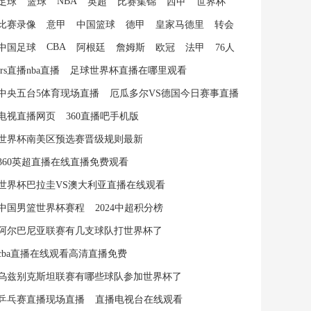
NBA
足球
篮球
英超
比赛集锦
西甲
世界杯
比赛录像
意甲
中国篮球
德甲
皇家马德里
转会
CBA
中国足球
阿根廷
詹姆斯
欧冠
法甲
76人
jrs直播nba直播
足球世界杯直播在哪里观看
中央五台5体育现场直播
厄瓜多尔VS德国今日赛事直播
电视直播网页
360直播吧手机版
世界杯南美区预选赛晋级规则最新
360英超直播在线直播免费观看
世界杯巴拉圭VS澳大利亚直播在线观看
中国男篮世界杯赛程
2024中超积分榜
阿尔巴尼亚联赛有几支球队打世界杯了
cba直播在线观看高清直播免费
乌兹别克斯坦联赛有哪些球队参加世界杯了
乒乓赛直播现场直播
直播电视台在线观看