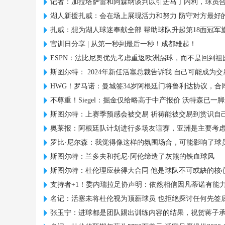
记者：加拉塔萨雷和阿森纳谈判以引进马丁内利，球员
湖人新援扎威：会在场上展现活力和努力 防守对方最好
扎威：想为湖人球迷奉献全部 帮助球队升起第18面冠军
官训日分享 | 从第一秒到最后一秒！成都雄起！
ESPN：法比尼奥优先考虑重返欧洲踢球，而不是回到祖
斯图尔特： 2024年新任活塞总裁告诉我 自己可能成为
HWG！罗马诺：曼城签34岁阿根廷门将鲁利达协议，合同
不尊重！Siegel：掘金仅给略高于中产报价 沃特森已一
斯图尔特：上赛季预感会被交易 祈祷能被交易到赏识自
奥莱报：阿根廷队计划进行多场友谊赛，亚洲是主要考
罗比·尼尔森：我觉得像这样的氛围场合，可能影响了球
斯图尔特：兰多夫和托尼·阿伦缔造了灰熊的铁血球风
斯图尔特：杜伦理应获得大合同 他是球队不可或缺的核
支持者+1！委内瑞拉足协声明：依然相信因凡蒂诺有能力领
名记：活塞未将杜伦视为顶薪球员 也拒绝探讨任何先签
张玉宁：进球都是团队踢出训练内容的结果，祝贺蒋子