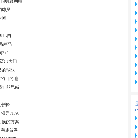
合同明夏到期
的球员
旗帜
国巴西
交易筹码
2+1
脚迈出大门
己的球队
虑的目的地
员们的思绪
心拼图
导FIFA
后换的方案
承完成首秀