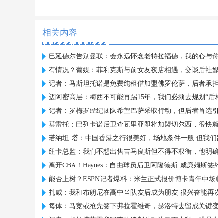
相关内容
巴延德尔告别曼联：会永远怀念老特拉福德，我的心与
有情况？葡媒：菲利克斯与前女友夜店相遇，交谈后社
记者：马斯坦托诺是免费纯租借加盟佛罗伦萨，后者承
迈阿密高层：梅西不可能再踢15年，我们必须去规划“后
记者：罗梅罗经纪团队希望巴萨采取行动，但后者首选
莫雷托：巴列卡诺后卫查瓦里亚即将加盟切尔西，很快
若纳坦·塔：中国香港之行很美好，场地条件一般 但我们
纽卡总监：我们不想出售吉马良斯但不得不权衡，他明
离开CBA！Haynes：自由球员后卫阿隆德斯·威廉姆斯签
能否上树？ESPN记者爆料：米兰正式报价博卡青年中场
扎威：我和布朗尼在高中当队友后成为朋友 很兴奋能再
每体：马竞或抢先签下弗拉霍维奇，瑟洛特去留成关键