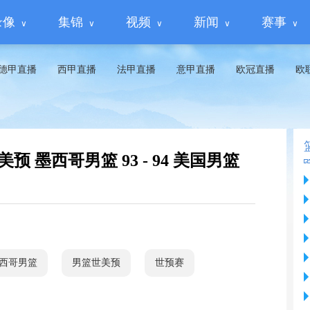
录像
集锦
视频
新闻
赛事
德甲直播
西甲直播
法甲直播
意甲直播
欧冠直播
欧
美预 墨西哥男篮 93 - 94 美国男篮
西哥男篮
男篮世美预
世预赛