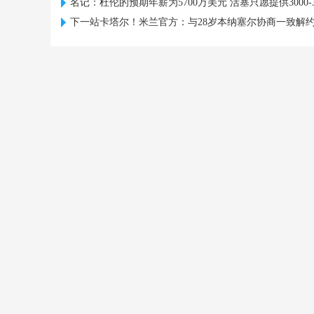
名记：杜伦的预期年薪为5700万美元 活塞只愿提供3000-3
下一站卡塔尔！米兰官方：与28岁本纳塞尔协商一致解