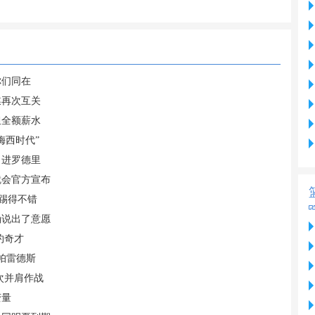
你们同在
媒再次互关
担全额薪水
梅西时代”
引进罗德里
就会官方宣布
踢得不错
确说出了意愿
约奇才
帕雷德斯
次并肩作战
变量