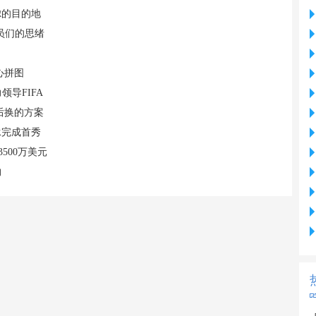
虑的目的地
员们的思绪
心拼图
导FIFA
后换的方案
承完成首秀
500万美元
约