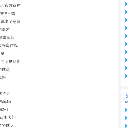
就会官方宣布
踢得不错
确说出了意愿
约奇才
帕雷德斯
次并肩作战
变量
合同明夏到期
的球员
旗帜
国巴西
交易筹码
2+1
脚迈出大门
己的球队