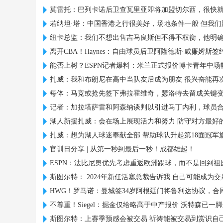
莫雷托：巴列卡诺后卫查瓦里亚即将加盟切尔西，很快
若纳坦·塔：中国香港之行很美好，场地条件一般 但我们
纽卡总监：我们不想出售吉马良斯但不得不权衡，他明
离开CBA！Haynes：自由球员后卫阿隆德斯·威廉姆斯签
能否上树？ESPN记者爆料：米兰正式报价博卡青年中场
扎威：我和布朗尼在高中当队友后成为朋友 很兴奋能再
每体：马竞或抢先签下弗拉霍维奇，瑟洛特去留成关键
记者：加拉塔萨雷和阿森纳谈判以引进马丁内利，球员
湖人新援扎威：会在场上展现活力和努力 防守对方最好
扎威：想为湖人球迷奉献全部 帮助球队升起第18面冠军
官训日分享 | 从第一秒到最后一秒！成都雄起！
ESPN：法比尼奥优先考虑重返欧洲踢球，而不是回到祖
斯图尔特： 2024年新任活塞总裁告诉我 自己可能成为
HWG！罗马诺：曼城签34岁阿根廷门将鲁利达协议，合同
不尊重！Siegel：掘金仅给略高于中产报价 沃特森已一
斯图尔特：上赛季预感会被交易 祈祷能被交易到赏识自