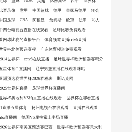
NBA
足球
篮球
英超
比赛集锦
西甲
世界杯
比赛录像
意甲
中国篮球
德甲
皇家马德里
转会
CBA
中国足球
阿根廷
詹姆斯
欧冠
法甲
76人
中四台电视台直播在线观看
足球比赛免费观看
看网球比赛的直播平台
体育频道直播cctv5直播
世界杯北美预选赛程
广东体育频道免费观看
2014世界杯
cctv8在线直播
足球世界杯欧洲预选赛积分
五星体育f1直播网
辽宁男篮直播在线观看咪咕
亚洲预选赛世界杯2026赛程表
斯诺克网
2025世界杯直播
足球世界杯直播间
世界杯奥地利VS约旦直播在线观看
世界杯在哪看直播
f1直播五星体育
扬州电视台在线观看
直播在线观看
nba直播间
德国VS库拉索上半场直播
2026世界杯南美区预选赛巴西
世界杯欧洲预选赛意大利