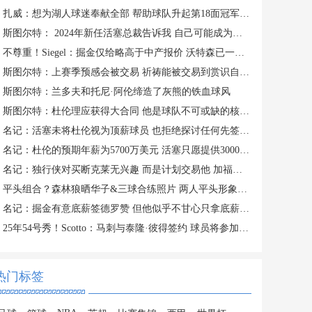
扎威：想为湖人球迷奉献全部 帮助球队升起第18面冠军旗帜
斯图尔特： 2024年新任活塞总裁告诉我 自己可能成为交易筹码
不尊重！Siegel：掘金仅给略高于中产报价 沃特森已一脚迈出大门
斯图尔特：上赛季预感会被交易 祈祷能被交易到赏识自己的球队
斯图尔特：兰多夫和托尼·阿伦缔造了灰熊的铁血球风
斯图尔特：杜伦理应获得大合同 他是球队不可或缺的核心拼图
名记：活塞未将杜伦视为顶薪球员 也拒绝探讨任何先签后换的方案
名记：杜伦的预期年薪为5700万美元 活塞只愿提供3000-3500万美元
名记：独行侠对买断克莱无兴趣 而是计划交易他 加福德需1首轮
平头组合？森林狼晒华子&三球合练照片 两人平头形象引人注意
名记：掘金有意底薪签德罗赞 但他似乎不甘心只拿底薪合同
25年54号秀！Scotto：马刺与泰隆·彼得签约 球员将参加训练营
热门标签