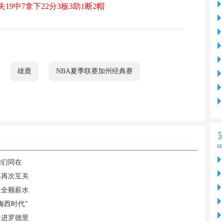
9中7拿下22分3板3助1断2帽
雄鹿
NBA夏季联赛加州经典赛
你们同在
媒再次互关
担全额薪水
梅西时代”
引进罗德里