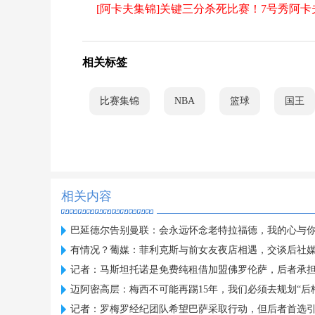
[阿卡夫集锦]关键三分杀死比赛！7号秀阿卡夫1
相关标签
比赛集锦
NBA
篮球
国王
相关内容
巴延德尔告别曼联：会永远怀念老特拉福德，我的心与
有情况？葡媒：菲利克斯与前女友夜店相遇，交谈后社
记者：马斯坦托诺是免费纯租借加盟佛罗伦萨，后者承
迈阿密高层：梅西不可能再踢15年，我们必须去规划“后
记者：罗梅罗经纪团队希望巴萨采取行动，但后者首选