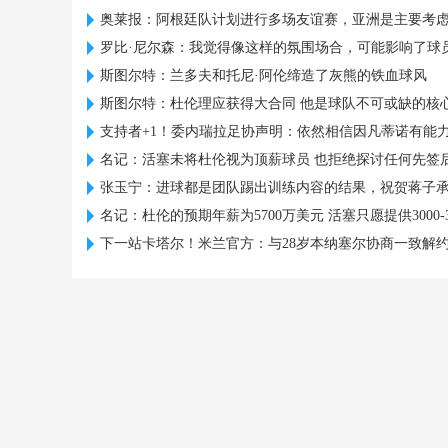
奥莱报：阿根廷队计划进行多场友谊赛，亚洲是主要考
罗比·尼尔森：我觉得像这样的氛围场合，可能影响了球
斯图尔特：兰多夫和托尼·阿伦缔造了灰熊的铁血球风
斯图尔特：杜伦理应获得大合同 他是球队不可或缺的核
支持者+1！委内瑞拉足协声明：依然相信因凡蒂诺有能力领
名记：活塞未将杜伦视为顶薪球员 也拒绝探讨任何先签
张玉宁：进球都是团队踢出训练内容的结果，祝贺蒋子
名记：杜伦的预期年薪为5700万美元 活塞只愿提供3000-3
下一站卡塔尔！米兰官方：与28岁本纳塞尔协商一致解