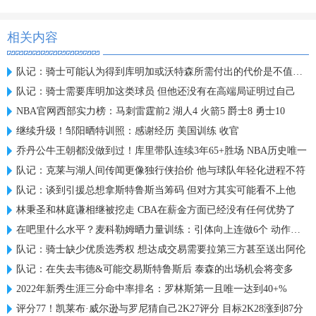
相关内容
队记：骑士可能认为得到库明加或沃特森所需付出的代价是不值得的
队记：骑士需要库明加这类球员 但他还没有在高端局证明过自己
NBA官网西部实力榜：马刺雷霆前2 湖人4 火箭5 爵士8 勇士10
继续升级！邹阳晒特训照：感谢经历 美国训练 收官
乔丹公牛王朝都没做到过！库里带队连续3年65+胜场 NBA历史唯一
队记：克莱与湖人间传闻更像独行侠抬价 他与球队年轻化进程不符
队记：谈到引援总想拿斯特鲁斯当筹码 但对方其实可能看不上他
林秉圣和林庭谦相继被挖走 CBA在薪金方面已经没有任何优势了
在吧里什么水平？麦科勒姆晒力量训练：引体向上连做6个 动作很稳
队记：骑士缺少优质选秀权 想达成交易需要拉第三方甚至送出阿伦
队记：在失去韦德&可能交易斯特鲁斯后 泰森的出场机会将变多
2022年新秀生涯三分命中率排名：罗林斯第一且唯一达到40+%
评分77！凯莱布·威尔逊与罗尼猜自己2K27评分 目标2K28涨到87分