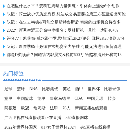
在吧里什么水平？麦科勒姆晒力量训练：引体向上连做6个 动作很稳
队记：骑士缺少优质选秀权 想达成交易需要拉第三方甚至送出阿伦
队记：在失去韦德&可能交易斯特鲁斯后 泰森的出场机会将变多
2022年新秀生涯三分命中率排名：罗林斯第一且唯一达到40+%
评分77！凯莱布·威尔逊与罗尼猜自己2K27评分 目标2K28涨到87分
队记：新赛季骑士必须在常规赛全力争胜 可能无法进行负荷管理
都是D类顶薪？同曦续约郭昊文&税前600万 给赵柏清只开税前150万
热门标签
NBA
足球
篮球
比赛集锦
英超
西甲
世界杯
比赛录像
CBA
意甲
中国篮球
德甲
皇家马德里
中国足球
转会
阿根廷
欧冠
詹姆斯
法甲
76人
新闻直播在线观看
广西卫视在线直播观看正在直播
360直播网球
2022年世界杯国家
u17女子世界杯2024
央5直播在线直播