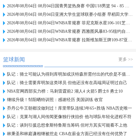
2026年08月04日 08月04日国青男篮热身赛 中国U18男篮 94 - 85 加拿大大卫·安篮球学院 集锦
2026年08月04日 08月04日亚洲大学生篮球联赛小组赛 早稻田大学 71 - 86 清华大学 集锦
2026年08月04日 08月04日WNBA常规赛 菲尼克斯水星106-101芝加哥天空 全场集锦
2026年08月04日 08月04日WNBA常规赛 西雅图风暴83-95纽约自由人 全场集锦
2026年08月04日 08月04日WNBA常规赛 拉斯维加斯王牌109-87亚特兰大梦想 全场集锦
篮球新闻
更多 >>
队记：骑士可能认为得到库明加或沃特森所需付出的代价是不值得的
队记：骑士需要库明加这类球员 但他还没有在高端局证明过自己
NBA官网西部实力榜：马刺雷霆前2 湖人4 火箭5 爵士8 勇士10
继续升级！邹阳晒特训照：感谢经历 美国训练 收官
乔丹公牛王朝都没做到过！库里带队连续3年65+胜场 NBA历史唯一
队记：克莱与湖人间传闻更像独行侠抬价 他与球队年轻化进程不符
队记：谈到引援总想拿斯特鲁斯当筹码 但对方其实可能看不上他
林秉圣和林庭谦相继被挖走 CBA在薪金方面已经没有任何优势了