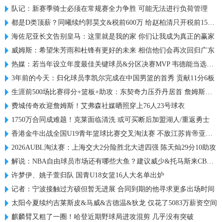
队记：新赛季骑士必须在常规赛全力争胜 可能无法进行负荷管理
都是D类顶薪？同曦续约郭昊文&税前600万 给赵柏清只开税前150万
海佐尼亚长文告别皇马：这里就是我的家 你们让我成为真正的赢家
威姆斯：希望朱芳雨和杜锋有更好的未来 相信他们会再次回归广东
热媒：若当年设立年度最佳关键球员&分区决赛MVP 韦德能当选吗？
3年前的今天：归化球员李凯尔完成在中国男篮的首秀 贡献11分6板
生涯前500场比赛得分+篮板+助攻：东契奇力压乔丹居首 詹姆斯第六
费城传奇欢迎詹姆斯！艾弗森社媒晒照穿上76人23号球衣
1750万合同成难题！克莱面临清洗 或可买断后加盟湖人/重返勇士
香港金牛出战全国U19青年篮球比赛交叉淘汰赛 不敌江苏肯帝亚U19
2026AUBL淘汰赛：上海交大2分险胜北大进四强 陈天灿29分10助攻
解说：NBA自由球员市场还有哪些大鱼？建议威少&托马斯来CBA试试
许梦伊、姚子萱归队 国青U18女篮16人大名单出炉
记者：宁波接触过方硕但暂无进展 合同到期的他寻求更多出场时间
太阳今夏续约吉莱斯皮&马威&古德温&狄龙 仅花了5083万薪资空间
麒麟臂又粗了一圈！哈登近期野球局进攻混剪 几乎没有突破