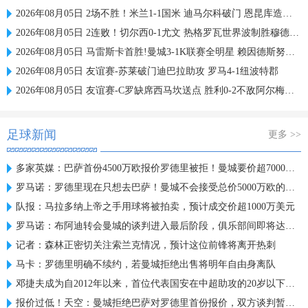
2026年08月05日 2场不胜！米兰1-1国米 迪马尔科破门 恩昆库造点+点射拉莫斯登场
2026年08月05日 2连败！切尔西0-1尤文 热格罗瓦世界波制胜穆德里克时隔614天复出
2026年08月05日 马雷斯卡首胜!曼城3-1K联赛全明星 赖因德斯努里破门塞梅尼奥助攻
2026年08月05日 友谊赛-苏莱破门迪巴拉助攻 罗马4-1纽波特郡
2026年08月05日 友谊赛-C罗缺席西马坎送点 胜利0-2不敌阿尔梅里亚
足球新闻
更多 >>
多家英媒：巴萨首份4500万欧报价罗德里被拒！曼城要价超7000万欧
罗马诺：罗德里现在只想去巴萨！曼城不会接受总价5000万欧的报价
队报：马拉多纳上帝之手用球将被拍卖，预计成交价超1000万美元
罗马诺：布阿迪转会曼城的谈判进入最后阶段，俱乐部间即将达协议
记者：森林正密切关注索兰克情况，预计这位前锋将离开热刺
马卡：罗德里明确不续约，若曼城拒绝出售将明年自由身离队
邓捷夫成为自2012年以来，首位代表国安在中超助攻的20岁以下球员
报价过低！天空：曼城拒绝巴萨对罗德里首份报价，双方谈判暂中止