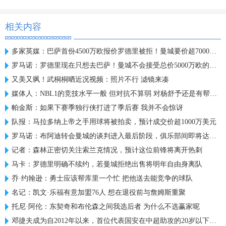
相关内容
多家英媒：巴萨首份4500万欧报价罗德里被拒！曼城要价超7000万欧
罗马诺：罗德里现在只想去巴萨！曼城不会接受总价5000万欧的报价
又美又飒！武桐桐晒近况视频：照片不行 滤镜来凑
媒体人：NBL1的竞技水平一般 但对抗不算弱 对杨舒予还是有帮助的
帕金斯：如果下赛季独行侠打进了季后赛 我并不会惊讶
队报：马拉多纳上帝之手用球将被拍卖，预计成交价超1000万美元
罗马诺：布阿迪转会曼城的谈判进入最后阶段，俱乐部间即将达协议
记者：森林正密切关注索兰克情况，预计这位前锋将离开热刺
马卡：罗德里明确不续约，若曼城拒绝出售将明年自由身离队
乔·约翰逊：勇士应该帮库里一个忙 把他送去能竞争的球队
名记：凯文·乐福有意加盟76人 想在退役前与詹姆斯重聚
托尼·阿伦：东契奇和布伦森之间我选后者 为什么不选赢家呢
邓捷夫成为自2012年以来，首位代表国安在中超助攻的20岁以下球员