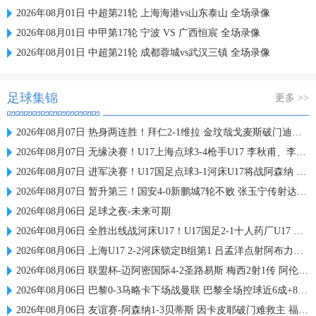
2026年08月01日 中超第21轮 上海海港vs山东泰山 全场录像
2026年08月01日 中甲第17轮 宁波 VS 广西恒宸 全场录像
2026年08月01日 中超第21轮 成都蓉城vs武汉三镇 全场录像
足球集锦
更多 >>
2026年08月07日 热身两连胜！拜仁2-1维拉 金玟哉戈麦斯破门迪亚斯替补建功
2026年08月07日 无缘决赛！U17上海点球3-4枪手U17 李秋甫、李文博失点王启戎扑点
2026年08月07日 进军决赛！U17国足点球3-1河床U17将战阿森纳 江宇涵替补两扑点
2026年08月07日 暂升第三！国安4-0新鹏城7轮不败 张玉宁传射达万双响法比奥破门
2026年08月06日 足球之夜-未来可期
2026年08月06日 全胜出线战河床U17！U17国足2-1十人药厂U17 赵松源登场1分钟传射
2026年08月06日 上海U17 2-2河床锁定B组第1 吕孟洋点射阿布力米破门 将战A组第2
2026年08月06日 联盟杯-迈阿密国际4-2圣路易斯 梅西2射1传 阿伦助攻戴帽
2026年08月06日 巴黎0-3马略卡下场战曼联 巴黎全场控球近6成+8射3正未果
2026年08月06日 友谊赛-阿森纳1-3贝蒂斯 因卡皮耶破门难救主 福纳尔斯1射2传