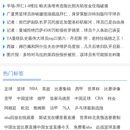
半场-拜仁1-0维拉 帕夫洛维奇造险比朔夫助攻金玟哉破僵
广厦男篮球员孙铭徽现场观战拜仁，身穿莱默尔特别版印字球衣
记者：前巴萨副队长罗贝托接近加盟洛杉矶银河，球员已是自由身
记者：曼城拒绝巴萨4500万欧报价罗德里，球员个人条款已谈妥
TA曼联队史最伟大球员top25第六：丹尼斯·劳，老特拉福德之王！
西媒：姆巴佩和阿什拉夫在伊维萨岛度假，几天后将归队开启新赛季
图片报：多特对马拉的第四份报价被拒，该球员有可能留在科隆
热门标签
NBA
足球
篮球
英超
比赛集锦
西甲
世界杯
比赛录像
CBA
意甲
中国篮球
德甲
皇家马德里
中国足球
转会
阿根廷
欧冠
詹姆斯
法甲
76人
乒乓球最新战报
nba回放在线观看
斯诺克在哪里看直播
世界杯北美预选赛赛制
中国女篮比赛直播中国女篮直播今天
免费看nba
赴战篮球直播