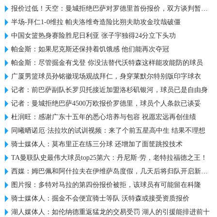
报价过低！天空：曼城拒绝巴萨对罗德里首份报价，双方谈判暂中止
半场-拜仁1-0维拉 帕夫洛维奇造险比朔夫助攻金玟哉破僵
中国女篮热身赛险胜尼日利亚 张子宇独得24分立下头功
帕金斯：如果尼克斯还保持着饥饿感 他们能再次夺冠
帕金斯：尽管掘金有戈登 你没法替代沃特森这样能攻能防的球员
广厦男篮球员孙铭徽现场观战拜仁，身穿莱默尔特别版印字球衣
记者：前巴萨副队长罗贝托接近加盟洛杉矶银河，球员已是自由身
记者：曼城拒绝巴萨4500万欧报价罗德里，球员个人条款已谈妥
杜润旺：感谢广东十五年的悉心培养与包容 祝愿宏远再创佳绩
同曦晒诺厄·法拉坎的试训视频：来了个前五星高中生 结果不理想
骑士媒体人：莫布里正在练三分球 还增加了面筐跳投技术
TA曼联队史最伟大球员top25第六：丹尼斯·劳，老特拉福德之王！
西媒：姆巴佩和阿什拉夫在伊维萨岛度假，几天后将归队开启新赛季
图片报：多特对马拉的第四份报价被拒，该球员有可能留在科隆
骑士媒体人：掘金不会便宜骑士等队 沃特森或接受资质报价
湖人媒体人：如伦纳德重返猛龙的交易受罚 湖人的引援能排进前十