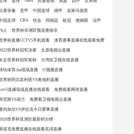
NBA
足球
篮球
比赛集锦
英超
西甲
世界杯
比赛录像
意甲
中国篮球
德甲
皇家马德里
CBA
中国足球
转会
阿根廷
欧冠
詹姆斯
法甲
76人
世界杯非洲区预选赛南非
世界杯直播CCTV5手机观看
体育赛事直播在线观看免费
2022世界杯冠军决赛
太原电视台直播
女足世界杯冠军奖杯
大湾区卫视在线直播
咪咕体育cba现场直播
f1视频直播
世界杯阿尔及利亚VS奥地利直播
cctv5直播现场直播在线观看
免费观看网球直播
突尼斯VS荷兰
免费看卫视电视台直播
塞内加尔VS伊拉克今日赛事直播
2026世界杯亚洲区最新积分榜
斯诺克免费直播在线观看高清直播