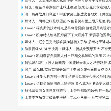
媒体人：文班亲弟弟天赋差许多 马刺可参考字母哥给文
解说：掘金休赛期操作让球迷绝望 朗尼·沃克此前在湖人
明日热身战尼日利亚！中国女篮已抵达比赛地海口 并完
媒体人：阿德巴约是联盟前25 但若莫布里上限只是他 
Lowe：福克斯的技术特点是马刺需要的 但他要用表现
Lowe：凯尔特人给塔图姆留下了大烂摊子 新赛季他要
媒体人：辽宁已完成段睿骐加盟相关手续 后者将于近期
险胜晋级AUBL半决赛！媒体人：挑战比预想要大 石奎
Lowe：凯斯勒背负着湖人付出巨额交易筹码的重压 和大
解说谈AUBL：没人能断言中国篮球未来人才培养路径 
阿贾·威尔逊/克拉克/佩奇领衔！美国女篮公布世界杯12
Lowe：杜伦人称东部小切特 这也是活塞至今没和他续
Lowe：切特必须证明自己能进攻 要么成为司机&要么成
解说谈美国女篮世界杯阵容：上替补都断档领先 唯一悬
上赛季季后赛突破命中率榜：文班亚马第一 莫布里第二