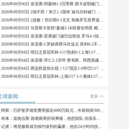
2026年08月06日 友谊赛-阿森纳1-3贝蒂斯 因卡皮耶破门难救主 福纳尔斯1射2传
2026年08月05日 2场不胜！米兰1-1国米 迪马尔科破门 恩昆库造点+点射拉莫斯登场
2026年08月05日 2连败！切尔西0-1尤文 热格罗瓦世界波制胜穆德里克时隔614天复出
2026年08月05日 马雷斯卡首胜!曼城3-1K联赛全明星 赖因德斯努里破门塞梅尼奥助攻
2026年08月05日 友谊赛-苏莱破门迪巴拉助攻 罗马4-1纽波特郡
2026年08月05日 友谊赛-C罗缺席西马坎送点 胜利0-2不敌阿尔梅里亚
2026年08月04日 明日之星冠军杯-U17热刺0-1上海U17 李文博制胜球
2026年08月04日 友谊赛-拜仁2-1济州 查韦斯、阿西莫建功马特乌斯彩虹过人送助攻
2026年08月04日 两连胜提前出线！U17国足1-0毕巴U17 程晟涵连场破门赵松源中楣
2026年08月03日 明日之星冠军杯-上海U17 3-3 葡体U17 梁锦鸿梅开二度
足球新闻
更多 >>
阿斯：巴萨签罗德里费用接近6000万欧元，年薪税前3000万欧签4年
米体：道格拉斯·路易斯再拒埃弗顿，他想留队 但俱乐部尚未敲定
记者：维尼修斯成为续约谈判的赢家，他在24小时内扭转局势