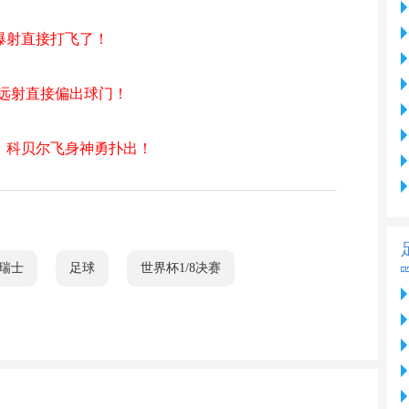
刀爆射直接打飞了！
脚远射直接偏出球门！
射！科贝尔飞身神勇扑出！
瑞士
足球
世界杯1/8决赛