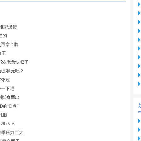
选谁都没错
在的
点再拿金牌
分王
轮&老詹快42了
会是状元吧？
塞夺冠
静一下吧
刻挺身而出
的“D点”
扎眼
6+5+6
赛季压力巨大