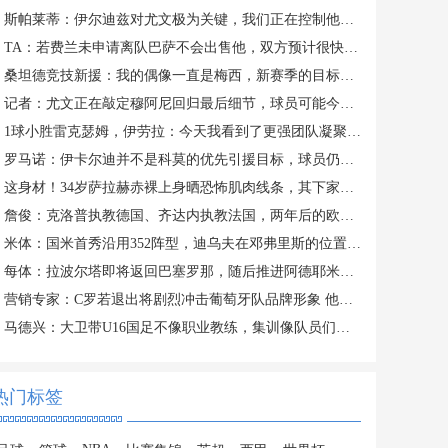
斯帕莱蒂：伊尔迪兹对尤文极为关键，我们正在控制他的出场时间
TA：若费兰未申请离队巴萨不会出售他，双方预计很快讨论未来
桑坦德竞技新援：我的偶像一直是梅西，新赛季的目标是打进10球
记者：尤文正在敲定穆阿尼回归最后细节，球员可能今日接受体检
1球小胜雷克瑟姆，伊劳拉：今天我看到了更强团队凝聚力和整体性
罗马诺：伊卡尔迪并不是科莫的优先引援目标，球员仍在等待报价
这身材！34岁萨拉赫赤裸上身晒恐怖肌肉线条，其下家仍是未知数
詹俊：克洛普执教德国、齐达内执教法国，两年后的欧洲杯好看了！
米体：国米首秀沿用352阵型，迪乌夫在邓弗里斯的位置上表现出色
每体：拉波尔塔即将返回巴塞罗那，随后推进阿德耶米、小蜘蛛转会
营销专家：C罗若退出将剧烈冲击葡萄牙队品牌形象 他价值远超全队
马德兴：大卫带U16国足不像职业教练，集训像队员们难得的假期
热门标签