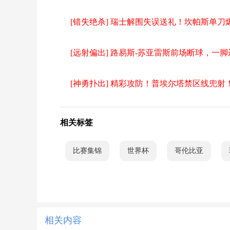
[错失绝杀] 瑞士解围失误送礼！坎帕斯单
[远射偏出] 路易斯-苏亚雷斯前场断球，一
[神勇扑出] 精彩攻防！普埃尔塔禁区线兜
相关标签
比赛集锦
世界杯
哥伦比亚
相关内容