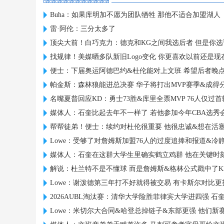
Buha：如果库明加不愿为团队牺牲 那他不适合加盟湖人
雷·阿伦：三分太多了
顶尖大前！白巧克力：德克和KG之间我选后者 但是你
找规律！美媒晒多队新旧Logo变化 你更喜欢以前还是现
便士：下届奥运阿德巴约&杜伦能对上文班 希望后者晚
帕金斯：森林狼能进总决赛 华子将打出MVP赛季&成得
名嘴夏普回应KD：勇士73胜&库里全票MVP 76人仅过首
媒体人：石奎比起去年不一样了 若他参加今年CBA选秀
帮帮徒弟！便士：续约对杜伦很重要 他很忠诚&想在活
Lowe：受够了对詹姆斯加盟76人的过度追捧和报道&冷
媒体人：石奎在这群大学生里确实鹤立鸡群 他在关键时
解说：杜兰特不是不懂球 而是詹姆斯&格林公式戳中了KD
Lowe：谢泼德第三年打不好就得被交易 有卡斯尔对比更
2026AUBL淘汰赛：清华大学险胜菲律宾大学进四强 石奎2
Lowe：米切尔大合同&哈登总掉链子&东部更强 他们新