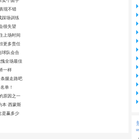
班卖个面子
表现不错
成踩场训练
我会很失望
守住上场时间
承担更多责任
与球队会合
无愧全场最佳
桥一样
多条腿走路吧
人名单！
约的原因之一
为本·西蒙斯
念是赢多少