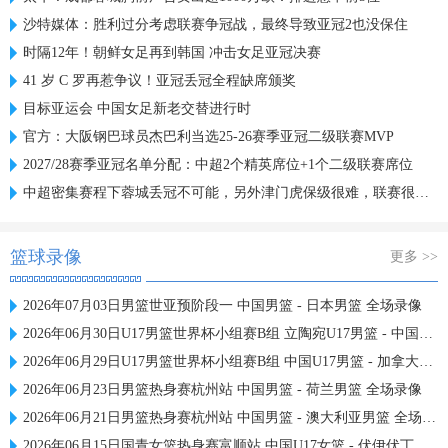
沙特媒体：胜利过分考虑联赛争冠战，最终导致亚冠2也没保住
时隔12年！朝鲜女足再到韩国 冲击女足亚冠决赛
41 岁 C 罗再惹争议！亚冠丢冠全程缺席颁奖
目标亚运会 中国女足新老交替进行时
官方：大阪钢巴球员杰巴利当选25-26赛季亚冠二级联赛MVP
2027/28赛季亚冠名单分配：中超2个精英席位+1个二级联赛席位
中超密集赛程下蓉城丢冠不可能，另外津门虎保级很难，联赛很无聊
篮球录像
更多 >>
2026年07月03日男篮世亚预阶段一 中国男篮 - 日本男篮 全场录像
2026年06月30日U17男篮世界杯小组赛B组 立陶宛U17男篮 - 中国U17男篮 全场录像
2026年06月29日U17男篮世界杯小组赛B组 中国U17男篮 - 加拿大U17男篮 录像
2026年06月23日男篮热身赛杭州站 中国男篮 - 荷兰男篮 全场录像
2026年06月21日男篮热身赛杭州站 中国男篮 - 澳大利亚男篮 全场录像
2026年06月15日国青女篮热身赛富顺站 中国U17女篮 - 伏伊伏丁那女篮 全场录像