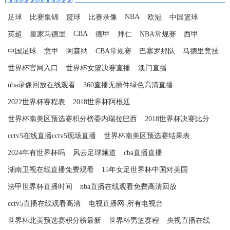
NBA
足球
比赛集锦
篮球
比赛录像
欧冠
中国篮球
CBA
英超
皇家马德里
德甲
拜仁
NBA常规赛
西甲
中国足球
意甲
阿森纳
CBA常规赛
巴塞罗那队
马德里竞技
世界杯官网入口
世界杯女篮决赛直播
澳门直播
nba录像回放在线观看
360直播无插件绿色高清直播
2022世界杯赛程表
2018世界杯阿根廷
世界杯南美区预选赛积分榜委内瑞拉巴西
2018世界杯决赛比分
cctv5在线直播cctv5现场直播
世界杯南美区预选赛结果表
2024年有世界杯吗
风云足球频道
cba直播直播
湖南卫视在线直播免费观看
15年女足世界杯中国对美国
法甲世界杯直播时间
nba直播在线观看免费高清回放
cctv5直播在线观看高清
电视直播网-所有电视台
世界杯北美预选赛积分榜最新
世界杯男篮赛程
央视直播在线