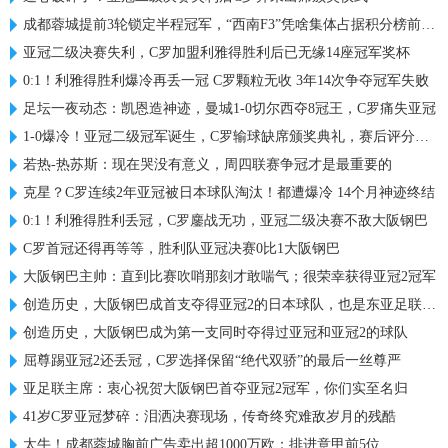
成都蓉城提前3轮锁定半程冠军，“西南F3”凭啥集体占据积分榜前三？
亚冠二级决赛失利，C罗加盟利雅得胜利后已无缘14座冠军奖杯
0:1！利雅得胜利爆冷再丢一冠 C罗颗粒无收 3年14次争夺冠军失败
足坛一夜动态：凯恩造神迹，曼城1-0切尔西夺8冠王，C罗痛失亚冠
1-0爆冷！亚冠二级冠军诞生，C罗输球缺席颁奖典礼，赛后评分出炉
若热-热苏斯：现在哭没有意义，周四联赛争冠才是最重要的
克星？C罗连续2年亚冠被日本球队淘汰！都遭爆冷 14个月神迹终结
0:1！利雅得胜利丢冠，C罗鏖战无功，亚冠二级决赛不敌大阪钢巴
C罗首冠还得再等等，胜利队亚冠决赛0比1大阪钢巴
大阪钢巴主帅：直到比赛吹哨那刻才敢喘气；很荣幸获得亚冠2冠军
创造历史，大阪钢巴成首支夺得亚冠2的日本球队，也是东亚足联首队
创造历史，大阪钢巴成为第一支同时夺得过亚冠和亚冠2的球队
屈尊踢亚冠2还丢冠，C罗选择保留“绝代双骄”的最后一丝尊严
亚足联主席：衷心祝贺大阪钢巴首夺亚冠2冠军，你们实至名归
41岁C罗亚冠梦碎：泪洒决赛现场，传奇终究难敌岁月的残酷
太牛！成都蓉城胸前广告卖出超1000万欧：排进意甲前5位