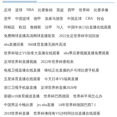
NBA
足球
篮球
比赛集锦
英超
西甲
世界杯
比赛录像
CBA
意甲
中国篮球
德甲
皇家马德里
中国足球
转会
阿根廷
欧冠
詹姆斯
法甲
76人
中国中央13台直播在线观看
免费网球直播高清网球直播新英
2022女足世界杯夺冠回放
nba直播回看
360体育直播无插件高清
世界杯瑞士VS加拿大直播在线观看
nba季后赛视频直播免费观看
足球世界杯直播视频
2022年世界杯赛程表
电视卫视直播在线直播
咪咕正在直播的乒乓球比赛手机看
五星体育直播在线观看
今天日本VS瑞典直播
浙江卫视手机版直播
足球世界杯直播2026年
新疆tv10体育频道直播
世界杯巴西德国
世界杯平局怎么办
中国男足今晚比赛
jrs nba直播
14年世界杯德国巴西7:1
2018世界杯直播
世界杯佛得角VS沙特阿拉伯直播在线观看