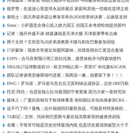
丹佛媒体：布鲁斯·布朗大概率不会回归 号码被穿&球队总薪资过高
德罗赞：在波波心里篮球永远排最后 家庭和其他一切都在篮球之前
泰晤士：因凡蒂诺承诺让摩洛哥举办2030世界杯决赛，以换取支持
Slater：小萨愿意全身心投入效力国王 但国王未考虑给他提供新约
记者：抛开外援不谈 林庭谦就是天津大腿 天津新赛季有点难
两个文班？文班亚马20岁弟弟奥斯卡随马刺在巴黎参加训练
17岁蒙加：我曾非常接近加盟阿森纳，但我觉得自己更适合曼城
ESPN：吉马良斯预计周三前往伦敦，接受体检并与阿森纳签约
NBA2K27运球数值前10：欧文99独占第一 库里97 布伦森&SGA96
跟队记者谈维尼修斯续约进展：我再说一遍，他要留下来！！！
HWG！罗马诺：罗马签马竞右后卫莫利纳达成协议，总价1800万欧
托尼·阿伦：当进攻核心比当最强防守者更难 因为大家一直研究你
媒体人：广厦此前相当于租借林秉圣 他却能以非自由身参加CBA选秀
这不巧了吗？曼晚：拉什福德回归曼联首战，可能是对阿莫林的米兰
TA刺记：文班、托哈和巴恩斯今夏在福克斯家里的健身房训练
名嘴：字母哥可能是历史控球最强内线 也是历史最强突破型大个子