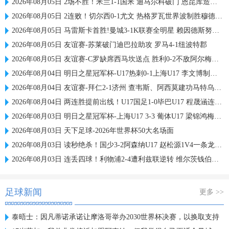
2026年08月05日 2场不胜！米兰1-1国米 迪马尔科破门 恩昆库造点+点射拉莫斯登场
2026年08月05日 2连败！切尔西0-1尤文 热格罗瓦世界波制胜穆德里克时隔614天复出
2026年08月05日 马雷斯卡首胜!曼城3-1K联赛全明星 赖因德斯努里破门塞梅尼奥助攻
2026年08月05日 友谊赛-苏莱破门迪巴拉助攻 罗马4-1纽波特郡
2026年08月05日 友谊赛-C罗缺席西马坎送点 胜利0-2不敌阿尔梅里亚
2026年08月04日 明日之星冠军杯-U17热刺0-1上海U17 李文博制胜球
2026年08月04日 友谊赛-拜仁2-1济州 查韦斯、阿西莫建功马特乌斯彩虹过人送助攻
2026年08月04日 两连胜提前出线！U17国足1-0毕巴U17 程晟涵连场破门赵松源中楣
2026年08月03日 明日之星冠军杯-上海U17 3-3 葡体U17 梁锦鸿梅开二度
2026年08月03日 天下足球-2026年世界杯50大名场面
2026年08月03日 读秒绝杀！国少3-2阿森纳U17 赵松源1V4一条龙+造乌龙 程晟涵绝杀
2026年08月03日 连丢四球！利物浦2-4遭利兹联逆转 维尔茨钱伯斯破门凯尔凯兹失误
足球新闻
更多 >>
泰晤士：因凡蒂诺承诺让摩洛哥举办2030世界杯决赛，以换取支持