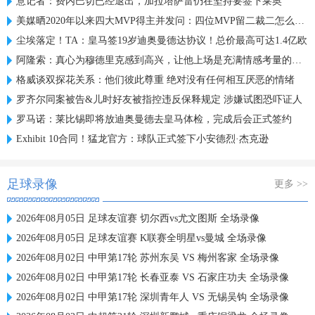
意记者：费内巴切已经退出，加拉塔萨雷仍在坚持要签下莱奥
美媒晒2020年以来四大MVP得主并发问：四位MVP留二裁二怎么选？
尘埃落定！TA：皇马签19岁迪奥曼德达协议！总价最高可达1.4亿欧
阿隆索：真心为穆德里克感到高兴，让他上场是充满情感考量的决定
格威谈双探花关系：他们彼此尊重 绝对没有任何相互厌恶的情绪
罗齐尔同案被告&儿时好友被指控违反保释规定 涉嫌试图恐吓证人
罗马诺：莱比锡即将放迪奥曼德去皇马体检，完成后会正式签约
Exhibit 10合同！猛龙官方：球队正式签下小安德烈·杰克逊
足球录像
更多 >>
2026年08月05日 足球友谊赛 切尔西vs尤文图斯 全场录像
2026年08月05日 足球友谊赛 K联赛全明星vs曼城 全场录像
2026年08月02日 中甲第17轮 苏州东吴 VS 梅州客家 全场录像
2026年08月02日 中甲第17轮 长春亚泰 VS 石家庄功夫 全场录像
2026年08月02日 中甲第17轮 深圳青年人 VS 无锡吴钩 全场录像