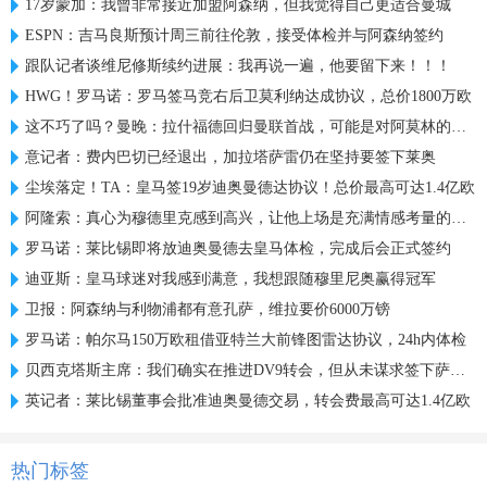
17岁蒙加：我曾非常接近加盟阿森纳，但我觉得自己更适合曼城
ESPN：吉马良斯预计周三前往伦敦，接受体检并与阿森纳签约
跟队记者谈维尼修斯续约进展：我再说一遍，他要留下来！！！
HWG！罗马诺：罗马签马竞右后卫莫利纳达成协议，总价1800万欧
这不巧了吗？曼晚：拉什福德回归曼联首战，可能是对阿莫林的米兰
意记者：费内巴切已经退出，加拉塔萨雷仍在坚持要签下莱奥
尘埃落定！TA：皇马签19岁迪奥曼德达协议！总价最高可达1.4亿欧
阿隆索：真心为穆德里克感到高兴，让他上场是充满情感考量的决定
罗马诺：莱比锡即将放迪奥曼德去皇马体检，完成后会正式签约
迪亚斯：皇马球迷对我感到满意，我想跟随穆里尼奥赢得冠军
卫报：阿森纳与利物浦都有意孔萨，维拉要价6000万镑
罗马诺：帕尔马150万欧租借亚特兰大前锋图雷达协议，24h内体检
贝西克塔斯主席：我们确实在推进DV9转会，但从未谋求签下萨拉赫
英记者：莱比锡董事会批准迪奥曼德交易，转会费最高可达1.4亿欧
热门标签