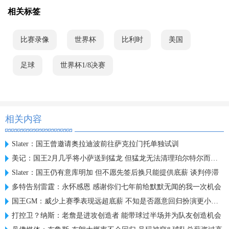
相关标签
比赛录像
世界杯
比利时
美国
足球
世界杯1/8决赛
相关内容
Slater：国王曾邀请奥拉迪波前往萨克拉门托单独试训
美记：国王2月几乎将小萨送到猛龙 但猛龙无法清理珀尔特尔而告吹
Slater：国王仍有意库明加 但不愿先签后换只能提供底薪 谈判停滞
多特告别雷霆：永怀感恩 感谢你们七年前给默默无闻的我一次机会
国王GM：威少上赛季表现远超底薪 不知是否愿意回归扮演更小角色
打控卫？纳斯：老詹是进攻创造者 能带球过半场并为队友创造机会