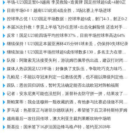
半场-U23国足暂0-0越南 李昊救险+造黄牌 国足控球超6成+4射0正
目前半场0-0！越南U23此前4战全胜，3场比赛上半场进球
控球率占优！U23国足半场数据：控球率超6成，射门4-3，射正0-2
本届26次扑救！李昊上半场飞扑任意球+出击化解险情 还造对手一黄
反常！国足U23前四场平均控球率37%，目前半场控球率高达64%
继续保持！U23国足本届亚洲杯435分钟1球未丢，仍保持0失球纪录
继续加油！U23国足半场控球超6成传球数多130，多名主力在替补席
队报：阿隆索无法接受失利，游说姆巴佩带伤出战，建议打封闭被拒
媒体人热议国足U23半场：好像换了支队伍，争取吃巧克力味巧克力
孔帕尼：不能以夺冠来判定一位教练优秀，也不能以降级判定他糟糕
跟队：恩佐回归训练，暂时无法确定能否出战欧冠对阵帕福斯
记者：安东尼奥可能也没想到，派替补去防守拼一拼，结果攻了半场
斯帕莱蒂：我会送穆帅一瓶收藏的酒，有他参与比赛必须做不同准备
罗马诺：热那亚正与谢菲尔德联谈判，希望签下后卫泽特斯特罗姆
越南最后一攻往回传球，澳大利亚主裁判果断吹响中场哨
斯基拉：国米签下16岁法国边锋马格卢特，签约至2028年