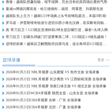
詹俊：越南队想赢怕输，缩手缩脚，完全没有此前四场比赛的气势
曼城vs博德闪耀首发：哈兰德领衔，福登、阿莱恩、刘易斯先发
越南队先上主力！越南U23半场换上头号前锋阮庭北，本届3球1助
罗马诺：伊普斯维奇租借引进切尔西小将伦汉姆，若买断有回购条款
真·带刀后卫！U23国足亚洲杯前2球全是彭啸打进，爆射+头球入网
带刀后卫！彭啸头球破门打进赛事第二球，U23国足1-0领先越南！
进球的前奏！越南后卫解围险些自摆乌龙，送出角球后U23国足破门
篮球录像
更多 >>
2026年01月21日 NBL常规赛 山东蜜獾 VS 焦作文旅 全场录像
2026年01月21日 NBL常规赛 长沙勇胜 VS 江西鲸裕清酒 全场录像
2026年01月21日 NBL常规赛 张家口体文旅 VS 湖北文旅 全场录像
2026年01月21日WCBA常规赛 陕西女篮 - 山东女篮 全场录像
2026年01月21日CBA常规赛 吉林 - 广东 全场录像
2026年01月21日CBA常规赛 北控 - 广厦 全场录像