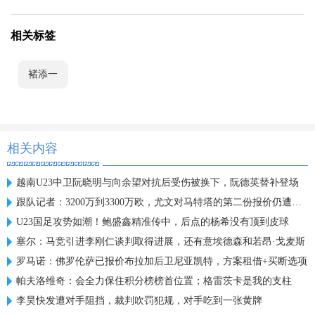
相关标签
褚添一
相关内容
越南U23中卫阮晓明与向余望对抗后受伤被换下，阮德英替补登场
跟队记者：3200万到3300万欧，尤文对马特塔的第二份报价仍遭拒绝
U23国足攻势如潮！鲍盛鑫精准传中，后点的杨希没有顶到皮球
塞尔：马竞引进李刚仁谈判取得进展，还有意埃德森和若昂·戈麦斯
罗马诺：佛罗伦萨已报价布拉加后卫尼亚凯特，方案租借+买断选项
帕夫洛维奇：会全力保住积分榜榜首位置；格雷茨卡是我的支柱
李昊快发遭对手阻挡，裁判吹罚犯规，对手吃到一张黄牌