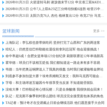
2026年01月21日 火箭逆转马刺 谢泼德末节12分 申京准三双&KD18+7 文班21中5
2026年01月21日 公牛7人上双&25记三分终结快船6连胜 哈登25中9 科林斯23分
2026年01月21日 太阳力克76人 杰伦·格林复出12分 布克27分 马克西25中7
篮球新闻
更多 >>
上海队记：李弘权也曾带病吃药 坚持打完了山西和广东的两连客
经纪人：仍然坚信巴特勒能在退役前拿到总冠军 他会迎接挑战！
命中率超6成！合肥女篮单场123分创纪录 刷新联赛近12年单场新高
霍华德：球员们不该相互贬低 我们都知道这一路走来有多不容易
韦德：当年把奥运铜牌送人了我真的很蠢 当时我们被灌输唯金牌论
到底参不参加扣篮大赛？埃奇库姆刚又发文：我和马克西可能会参加
字母：和主场球迷互嘘因今年很享受当反派 不知道能否留队
没啥大事！巴特勒还有心情玩梗：只是全身酸痛 我很快就会回来！
队记：尼克斯不像季初时那么团结 球员没完全接受面包体系的角色
TA记者：预计奇才在交易截止日前会继续活跃 他们愿意接手大合同