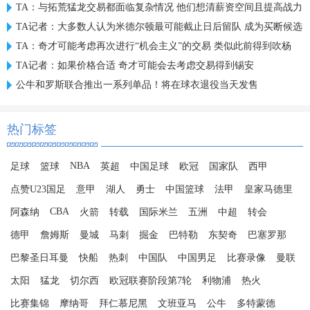
TA：与拓荒猛龙交易都面临复杂情况 他们想清薪资空间且提高战力
TA记者：大多数人认为米德尔顿最可能截止日后留队 成为买断候选
TA：奇才可能考虑再次进行“机会主义”的交易 类似此前得到吹杨
TA记者：如果价格合适 奇才可能会去考虑交易得到锡安
公牛和罗斯联合推出一系列单品！将在球衣退役当天发售
热门标签
NBA
足球
篮球
英超
中国足球
欧冠
国家队
西甲
点赞U23国足
意甲
湖人
勇士
中国篮球
法甲
皇家马德里
CBA
阿森纳
火箭
转载
国际米兰
五洲
中超
转会
德甲
詹姆斯
曼城
马刺
掘金
巴特勒
东契奇
巴塞罗那
巴黎圣日耳曼
快船
热刺
中国队
中国男足
比赛录像
曼联
太阳
猛龙
切尔西
欧冠联赛阶段第7轮
利物浦
热火
比赛集锦
摩纳哥
拜仁慕尼黑
文班亚马
公牛
多特蒙德