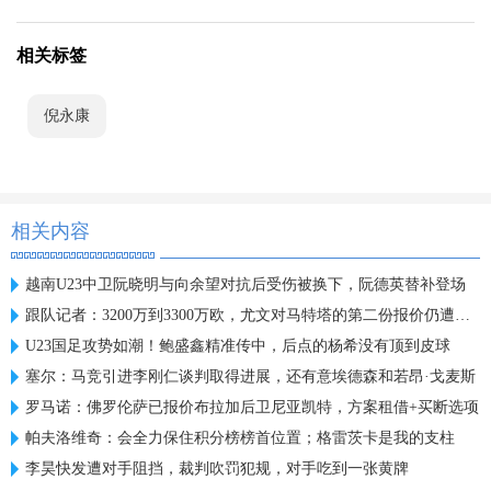
相关标签
倪永康
相关内容
越南U23中卫阮晓明与向余望对抗后受伤被换下，阮德英替补登场
跟队记者：3200万到3300万欧，尤文对马特塔的第二份报价仍遭拒绝
U23国足攻势如潮！鲍盛鑫精准传中，后点的杨希没有顶到皮球
塞尔：马竞引进李刚仁谈判取得进展，还有意埃德森和若昂·戈麦斯
罗马诺：佛罗伦萨已报价布拉加后卫尼亚凯特，方案租借+买断选项
帕夫洛维奇：会全力保住积分榜榜首位置；格雷茨卡是我的支柱
李昊快发遭对手阻挡，裁判吹罚犯规，对手吃到一张黄牌