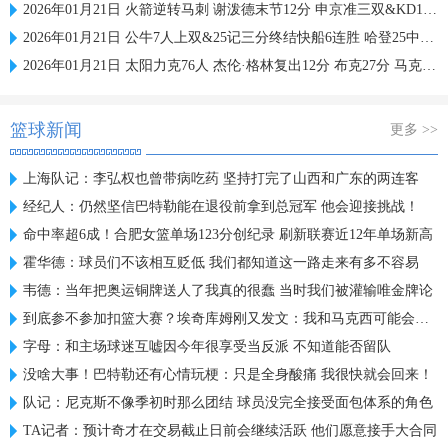
2026年01月21日 火箭逆转马刺 谢泼德末节12分 申京准三双&KD18+7 文班21中5
2026年01月21日 公牛7人上双&25记三分终结快船6连胜 哈登25中9 科林斯23分
2026年01月21日 太阳力克76人 杰伦·格林复出12分 布克27分 马克西25中7
篮球新闻
更多 >>
上海队记：李弘权也曾带病吃药 坚持打完了山西和广东的两连客
经纪人：仍然坚信巴特勒能在退役前拿到总冠军 他会迎接挑战！
命中率超6成！合肥女篮单场123分创纪录 刷新联赛近12年单场新高
霍华德：球员们不该相互贬低 我们都知道这一路走来有多不容易
韦德：当年把奥运铜牌送人了我真的很蠢 当时我们被灌输唯金牌论
到底参不参加扣篮大赛？埃奇库姆刚又发文：我和马克西可能会参加
字母：和主场球迷互嘘因今年很享受当反派 不知道能否留队
没啥大事！巴特勒还有心情玩梗：只是全身酸痛 我很快就会回来！
队记：尼克斯不像季初时那么团结 球员没完全接受面包体系的角色
TA记者：预计奇才在交易截止日前会继续活跃 他们愿意接手大合同