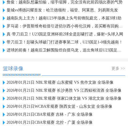
詹俊：越南队想赢怕输，缩手缩脚，完全没有此前四场比赛的气势
曼城vs博德闪耀首发：哈兰德领衔，福登、阿莱恩、刘易斯先发
越南队先上主力！越南U23半场换上头号前锋阮庭北，本届3球1助
罗马诺：伊普斯维奇租借引进切尔西小将伦汉姆，若买断有回购条款
真·带刀后卫！U23国足亚洲杯前2球全是彭啸打进，爆射+头球入网
带刀后卫！彭啸头球破门打进赛事第二球，U23国足1-0领先越南！
进球的前奏！越南后卫解围险些自摆乌龙，送出角球后U23国足破门
篮球录像
更多 >>
2026年01月21日 NBL常规赛 山东蜜獾 VS 焦作文旅 全场录像
2026年01月21日 NBL常规赛 长沙勇胜 VS 江西鲸裕清酒 全场录像
2026年01月21日 NBL常规赛 张家口体文旅 VS 湖北文旅 全场录像
2026年01月21日WCBA常规赛 陕西女篮 - 山东女篮 全场录像
2026年01月21日CBA常规赛 吉林 - 广东 全场录像
2026年01月21日CBA常规赛 北控 - 广厦 全场录像