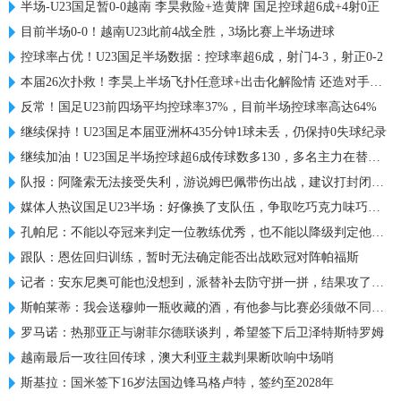
半场-U23国足暂0-0越南 李昊救险+造黄牌 国足控球超6成+4射0正
目前半场0-0！越南U23此前4战全胜，3场比赛上半场进球
控球率占优！U23国足半场数据：控球率超6成，射门4-3，射正0-2
本届26次扑救！李昊上半场飞扑任意球+出击化解险情 还造对手一黄
反常！国足U23前四场平均控球率37%，目前半场控球率高达64%
继续保持！U23国足本届亚洲杯435分钟1球未丢，仍保持0失球纪录
继续加油！U23国足半场控球超6成传球数多130，多名主力在替补席
队报：阿隆索无法接受失利，游说姆巴佩带伤出战，建议打封闭被拒
媒体人热议国足U23半场：好像换了支队伍，争取吃巧克力味巧克力
孔帕尼：不能以夺冠来判定一位教练优秀，也不能以降级判定他糟糕
跟队：恩佐回归训练，暂时无法确定能否出战欧冠对阵帕福斯
记者：安东尼奥可能也没想到，派替补去防守拼一拼，结果攻了半场
斯帕莱蒂：我会送穆帅一瓶收藏的酒，有他参与比赛必须做不同准备
罗马诺：热那亚正与谢菲尔德联谈判，希望签下后卫泽特斯特罗姆
越南最后一攻往回传球，澳大利亚主裁判果断吹响中场哨
斯基拉：国米签下16岁法国边锋马格卢特，签约至2028年