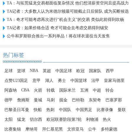
TA：与拓荒猛龙交易都面临复杂情况 他们想清薪资空间且提高战力
TA记者：大多数人认为米德尔顿最可能截止日后留队 成为买断候选
TA：奇才可能考虑再次进行“机会主义”的交易 类似此前得到吹杨
TA记者：如果价格合适 奇才可能会去考虑交易得到锡安
公牛和罗斯联合推出一系列单品！将在球衣退役当天发售
热门标签
NBA
足球
篮球
英超
中国足球
欧冠
国家队
西甲
点赞U23国足
意甲
湖人
勇士
中国篮球
法甲
皇家马德里
CBA
阿森纳
火箭
转载
国际米兰
五洲
中超
转会
德甲
詹姆斯
曼城
马刺
掘金
巴特勒
东契奇
巴塞罗那
巴黎圣日耳曼
快船
热刺
中国队
中国男足
比赛录像
曼联
太阳
猛龙
切尔西
欧冠联赛阶段第7轮
利物浦
热火
比赛集锦
摩纳哥
拜仁慕尼黑
文班亚马
公牛
多特蒙德