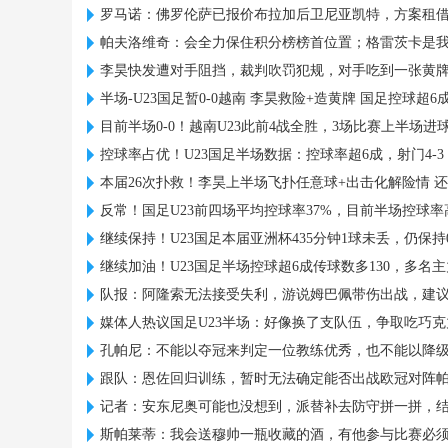
罗马诺：佛罗伦萨已报价布拉加后卫尼亚凯特，方案租借
帕夫洛维奇：会全力保住积分榜榜首位置；格雷茨卡是
李昊快发遭对手阻挡，裁判吹罚犯规，对手吃到一张黄
半场-U23国足暂0-0越南 李昊救险+造黄牌 国足控球超6成
目前半场0-0！越南U23此前4战全胜，3场比赛上半场进
控球率占优！U23国足半场数据：控球率超6成，射门4-3，
本届26次扑救！李昊上半场飞扑任意球+出击化解险情 
反常！国足U23前四场平均控球率37%，目前半场控球率
继续保持！U23国足本届亚洲杯435分钟1球未丢，仍保持
继续加油！U23国足半场控球超6成传球数多130，多名
队报：阿隆索无法接受失利，游说姆巴佩带伤出战，建
媒体人热议国足U23半场：好像换了支队伍，争取吃巧
孔帕尼：不能以夺冠来判定一位教练优秀，也不能以降
跟队：恩佐回归训练，暂时无法确定能否出战欧冠对阵
记者：安东尼奥可能也没想到，派替补去防守拼一拼，
斯帕莱蒂：我会送穆帅一瓶收藏的酒，有他参与比赛必