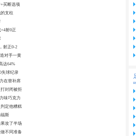
+买断选项
我的支柱
牌
+4射0正
球
射正0-2
还造对手一黄
高达64%
0失球纪录
主力在替补席
议打封闭被拒
克力味巧克力
级判定他糟糕
帕福斯
结果攻了半场
须做不同准备