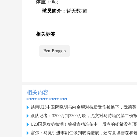
体重：
0kg
球员简介：
暂无数据!
相关标签
Ben·Broggio
相关内容
越南U23中卫阮晓明与向余望对抗后受伤被换下，阮德
跟队记者：3200万到3300万欧，尤文对马特塔的第二份
U23国足攻势如潮！鲍盛鑫精准传中，后点的杨希没有顶
塞尔：马竞引进李刚仁谈判取得进展，还有意埃德森和若