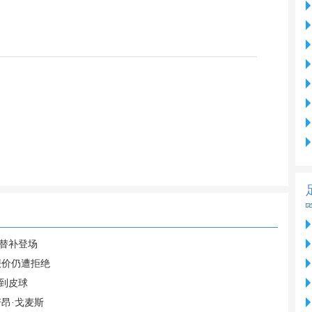
英替补登场
报价仍遭拒绝
到皮球
昂·戈麦斯