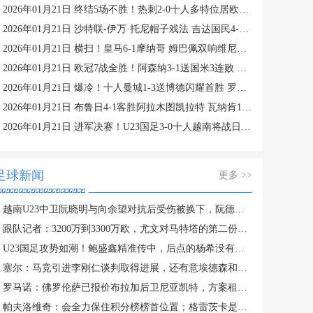
2026年01月21日 终结5场不胜！热刺2-0十人多特位居欧冠第四 罗梅罗、索兰克破门
2026年01月21日 沙特联-伊万·托尼帽子戏法 吉达国民4-1赛哈特海湾
2026年01月21日 横扫！皇马6-1摩纳哥 姆巴佩双响维尼修斯造4球 阿韦洛亚欧冠首胜
2026年01月21日 欧冠7战全胜！阿森纳3-1送国米3连败 热苏斯双响约克雷斯世界波
2026年01月21日 爆冷！十人曼城1-3送博德闪耀首胜 罗德里染红曼城各赛事两连败
2026年01月21日 布鲁日4-1客胜阿拉木图凯拉特 瓦纳肯1传1射 弗曼特、梅切勒破门
2026年01月21日 进军决赛！U23国足3-0十人越南将战日本 彭啸向余望王钰栋破门
足球新闻
更多 >>
越南U23中卫阮晓明与向余望对抗后受伤被换下，阮德英替补登场
跟队记者：3200万到3300万欧，尤文对马特塔的第二份报价仍遭拒绝
U23国足攻势如潮！鲍盛鑫精准传中，后点的杨希没有顶到皮球
塞尔：马竞引进李刚仁谈判取得进展，还有意埃德森和若昂·戈麦斯
罗马诺：佛罗伦萨已报价布拉加后卫尼亚凯特，方案租借+买断选项
帕夫洛维奇：会全力保住积分榜榜首位置；格雷茨卡是我的支柱