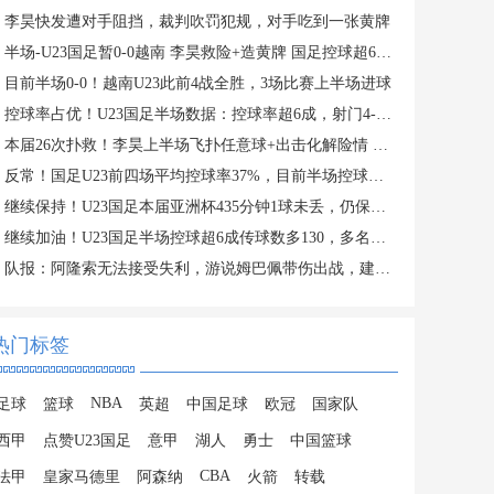
李昊快发遭对手阻挡，裁判吹罚犯规，对手吃到一张黄牌
半场-U23国足暂0-0越南 李昊救险+造黄牌 国足控球超6成+4射0正
目前半场0-0！越南U23此前4战全胜，3场比赛上半场进球
控球率占优！U23国足半场数据：控球率超6成，射门4-3，射正0-2
本届26次扑救！李昊上半场飞扑任意球+出击化解险情 还造对手一黄
反常！国足U23前四场平均控球率37%，目前半场控球率高达64%
继续保持！U23国足本届亚洲杯435分钟1球未丢，仍保持0失球纪录
继续加油！U23国足半场控球超6成传球数多130，多名主力在替补席
队报：阿隆索无法接受失利，游说姆巴佩带伤出战，建议打封闭被拒
热门标签
NBA
足球
篮球
英超
中国足球
欧冠
国家队
西甲
点赞U23国足
意甲
湖人
勇士
中国篮球
CBA
法甲
皇家马德里
阿森纳
火箭
转载