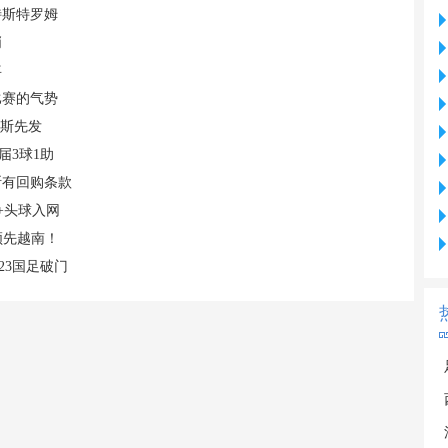
特斯特罗姆
哨
年
比赛的气势
易斯先发
届3球1助
断有回购条款
+头球入网
领先越南！
23国足破门