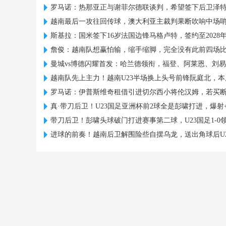
罗马诺：热那亚正与谢菲尔德联谈判，希望签下后卫泽
越南最后一攻往回传球，澳大利亚主裁判果断吹响中场
斯基拉：国米签下16岁法国边锋马格卢特，签约至2028
詹俊：越南队想赢怕输，缩手缩脚，完全没有此前四场
曼城vs博德闪耀首发：哈兰德领衔，福登、阿莱恩、刘
越南队先上主力！越南U23半场换上头号前锋阮庭北，本
罗马诺：伊普斯维奇租借引进切尔西小将伦汉姆，若买
真·带刀后卫！U23国足亚洲杯前2球全是彭啸打进，爆射
带刀后卫！彭啸头球破门打进赛事第二球，U23国足1-0
进球的前奏！越南后卫解围险些自摆乌龙，送出角球后U