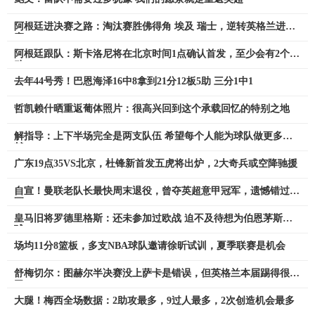
阿根廷进决赛之路：淘汰赛胜佛得角 埃及 瑞士，逆转英格兰进决
赛
阿根廷跟队：斯卡洛尼将在北京时间1点确认首发，至少会有2个变
动
去年44号秀！巴恩海泽16中8拿到21分12板5助 三分1中1
哲凯赖什晒重返葡体照片：很高兴回到这个承载回忆的特别之地
解指导：上下半场完全是两支队伍 希望每个人能为球队做更多贡
献
广东19点35VS北京，杜锋新首发五虎将出炉，2大奇兵或空降驰援
自宣！曼联老队长最快周末退役，曾夺英超意甲冠军，遗憾错过欧
冠
皇马旧将罗德里格斯：还未参加过欧战 迫不及待想为伯恩茅斯踢
球
场均11分8篮板，多支NBA球队邀请徐昕试训，夏季联赛是机会
舒梅切尔：图赫尔半决赛没上萨卡是错误，但英格兰本届踢得很好
了
大腿！梅西全场数据：2助攻最多，9过人最多，2次创造机会最多