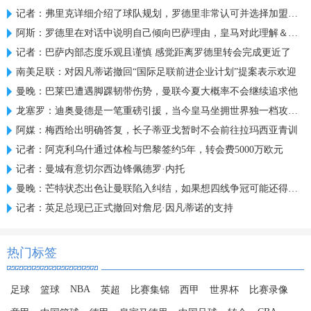
记者：弗里克详细介绍了球队规划，罗德里非常认可并选择加盟巴萨
阿斯：罗德里在对话中说明自己倾向巴萨理由，皇马对此理解＆祝好
记者：巴萨内部态度乐观且谨慎 感觉距离罗德里转会完成更近了
南美足联：对因凡蒂诺撤回“国际足联前进企业计划”提案表示欢迎
曼晚：巴莱巴遭遇脚踝韧带伤势，曼联今夏大概率不会继续追求他
龙塞罗：迪奥曼德是一笔重磅引援，当今皇马坐拥世界独一档攻击线
阿媒：梅西给出明确答复，长子蒂亚戈暂时不会前往拉玛西亚青训
记者：阿克利乌什通过体检与巴黎签约5年，转会费5000万欧元
记者：曼城有意切尔西边锋佩德罗·内托
曼晚：芒特状态出色让曼联陷入纠结，如果想四线争冠可能还得买人
记者：英足总现已正式撤回对詹尼·因凡蒂诺的支持
热门标签
NBA
足球
篮球
英超
比赛集锦
西甲
世界杯
比赛录像