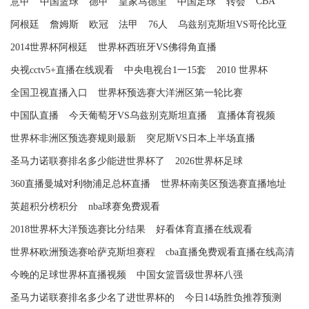
CBA
意甲
中国篮球
德甲
皇家马德里
中国足球
转会
阿根廷
詹姆斯
欧冠
法甲
76人
乌兹别克斯坦VS哥伦比亚
2014世界杯阿根廷
世界杯西班牙VS佛得角直播
央视cctv5+直播在线观看
中央电视台1一15套
2010 世界杯
全国卫视直播入口
世界杯预选赛大洋洲区第一轮比赛
中国队直播
今天葡萄牙VS乌兹别克斯坦直播
直播体育视频
世界杯非洲区预选赛规则最新
突尼斯VS日本上半场直播
圣马力诺联赛排名多少能进世界杯了
2026世界杯足球
360直播曼城对利物浦足总杯直播
世界杯南美区预选赛直播地址
英超积分榜积分
nba球赛免费观看
2018世界杯大洋预选赛比分结果
好看体育直播在线观看
世界杯欧洲预选赛哈萨克斯坦赛程
cba直播免费观看直播在线高清
今晚的足球世界杯直播视频
中国女篮晋级世界杯八强
圣马力诺联赛排名多少名了进世界杯的
今日14场胜负推荐预测