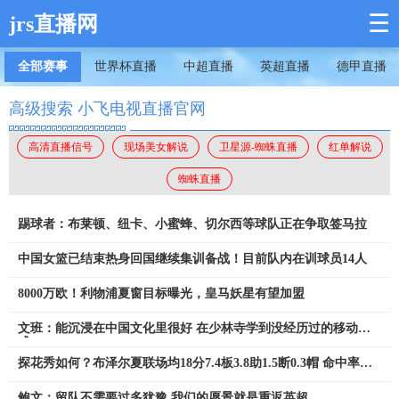
☰
jrs直播网
全部赛事
世界杯直播
中超直播
英超直播
德甲直播
高级搜索 小飞电视直播官网
高清直播信号
现场美女解说
卫星源-蜘蛛直播
红单解说
蜘蛛直播
踢球者：布莱顿、纽卡、小蜜蜂、切尔西等球队正在争取签马拉
中国女篮已结束热身回国继续集训备战！目前队内在训球员14人
8000万欧！利物浦夏窗目标曝光，皇马妖星有望加盟
文班：能沉浸在中国文化里很好 在少林寺学到没经历过的移动方
式
探花秀如何？布泽尔夏联场均18分7.4板3.8助1.5断0.3帽 命中率
49%
鲍文：留队不需要过多犹豫 我们的愿景就是重返英超