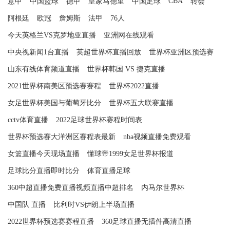
CBA
意甲
中国篮球
德甲
皇家马德里
中国足球
转会
阿根廷
欧冠
詹姆斯
法甲
76人
今天英格兰VS克罗地亚直播
亚洲网在线观看
中央视新闻1台直播
英超世界杯直播回放
世界杯亚洲区预选赛
山东有线体育频道直播
世界杯韩国 VS 捷克直播
2021世界杯南美区预选赛赛程
世界杯2022直播
女足世界杯美国与葡萄牙比分
世界杯五大联赛直播
cctv体育直播
2022足球世界杯赛程时间表
世界杯预选赛大洋洲区赛程表最新
nba视频直播免费观看
女篮直播今天现场直播
懂球帝1999女足世界杯报道
足球比分直播即时比分
体育直播足球
360中超直播免费直播视频直播中超排名
内马尔世界杯
中国队 直播
比利时VS伊朗上半场直播
2022世界杯预选赛赛程直播
360足球直播无插件高清直播