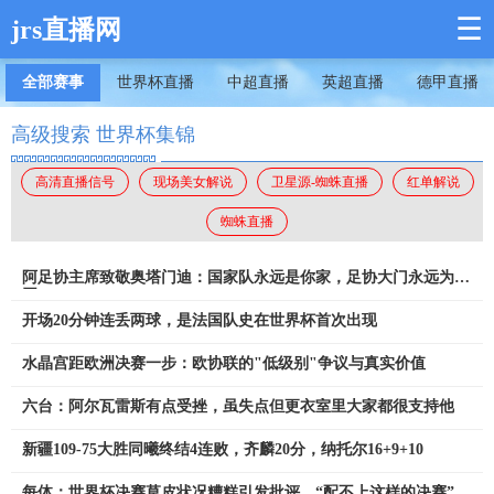
☰
jrs直播网
全部赛事
世界杯直播
中超直播
英超直播
德甲直播
高级搜索 世界杯集锦
高清直播信号
现场美女解说
卫星源-蜘蛛直播
红单解说
蜘蛛直播
阿足协主席致敬奥塔门迪：国家队永远是你家，足协大门永远为你
开
开场20分钟连丢两球，是法国队史在世界杯首次出现
水晶宫距欧洲决赛一步：欧协联的"低级别"争议与真实价值
六台：阿尔瓦雷斯有点受挫，虽失点但更衣室里大家都很支持他
新疆109-75大胜同曦终结4连败，齐麟20分，纳托尔16+9+10
每体：世界杯决赛草皮状况糟糕引发批评，“配不上这样的决赛”