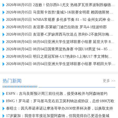
2026年08月05日 2连败！切尔西0-1尤文 热格罗瓦世界波制胜穆德里克时隔614天复出
2026年08月05日 马雷斯卡首胜!曼城3-1K联赛全明星 赖因德斯努里破门塞梅尼奥助攻
2026年08月05日 WNBA常规赛 多伦多节奏 81 - 92 金州女武神 全场集锦
2026年08月05日 友谊赛-苏莱破门迪巴拉助攻 罗马4-1纽波特郡
2026年08月05日 友谊赛-C罗缺席西马坎送点 胜利0-2不敌阿尔梅里亚
2026年08月04日 08月04日亚洲大学生篮球联赛小组赛 延世大学 82 - 83 北京大学 集锦
2026年08月04日 08月04日国青男篮热身赛 中国U18男篮 94 - 85 加拿大大卫·安篮球学院 集锦
2026年08月04日 明日之星冠军杯-U17热刺0-1上海U17 李文博制胜球
2026年08月04日 08月04日亚洲大学生篮球联赛小组赛 早稻田大学 71 - 86 清华大学 集锦
热门新闻
更多 >>
ESPN：吉马良斯预计周三前往伦敦，接受体检并与阿森纳签约
HWG！罗马诺：罗马签马竞右后卫莫利纳达成协议，总价1800万欧
泰晤士：因凡蒂诺承诺让摩洛哥举办2030世界杯决赛，以换取支持
17岁蒙加：我曾非常接近加盟阿森纳，但我觉得自己更适合曼城