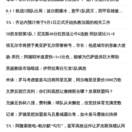
0-1！欧战5强队出局：波尔图爆冷，意甲2队团灭，西甲双雄被淘
汰
TA：齐达内预计将于9月1日正式开始执教法国的相关工作
50胜东部第3队！尼克斯40分狂胜送公牛6连败 阿奴诺比31+8
埃瓦尔市将授予奥亚萨瓦尔荣誉称号，市长：他是城市的形象大使
扬·库托：阿德耶米速度快+1v1出色，能够为巴萨提供巨大帮助
英超教练市场暗战：伊劳拉离任引发5队疯抢
米体：罗马考虑签皇马旧将阿里瓦斯，阿尔梅里亚要价2000万欧
文胖反驳巴克利：你们到底想让詹姆斯去哪？发展联盟吗？
无缘足协杯八强，费利佩：球队从未懈怠，但竞技体育充满变数
记者：罗德里想加盟皇马且曼城愿出售，如今皇马需做出抉择
TA：阿隆索致电+帕尔默“勾引”，蓝军高效运作让罗杰斯深感认同