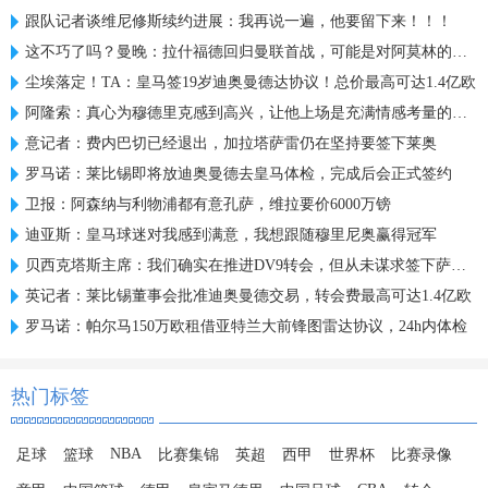
跟队记者谈维尼修斯续约进展：我再说一遍，他要留下来！！！
这不巧了吗？曼晚：拉什福德回归曼联首战，可能是对阿莫林的米兰
尘埃落定！TA：皇马签19岁迪奥曼德达协议！总价最高可达1.4亿欧
阿隆索：真心为穆德里克感到高兴，让他上场是充满情感考量的决定
意记者：费内巴切已经退出，加拉塔萨雷仍在坚持要签下莱奥
罗马诺：莱比锡即将放迪奥曼德去皇马体检，完成后会正式签约
卫报：阿森纳与利物浦都有意孔萨，维拉要价6000万镑
迪亚斯：皇马球迷对我感到满意，我想跟随穆里尼奥赢得冠军
贝西克塔斯主席：我们确实在推进DV9转会，但从未谋求签下萨拉赫
英记者：莱比锡董事会批准迪奥曼德交易，转会费最高可达1.4亿欧
罗马诺：帕尔马150万欧租借亚特兰大前锋图雷达协议，24h内体检
热门标签
NBA
足球
篮球
比赛集锦
英超
西甲
世界杯
比赛录像