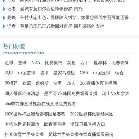
记者：阿克利乌什通过体检与巴黎签约5年，转会费5000万欧元
记者：曼城有意切尔西边锋佩德罗·内托
曼晚：芒特状态出色让曼联陷入纠结，如果想四线争冠可能还得买人
记者：英足总现已正式撤回对詹尼·因凡蒂诺的支持
热门标签
NBA
足球
篮球
比赛集锦
英超
西甲
世界杯
比赛录像
CBA
意甲
中国篮球
德甲
皇家马德里
中国足球
转会
阿根廷
欧冠
詹姆斯
法甲
76人
360直播体育直播网
湖人最新准确消息
墨西哥VS韩国免费观看直播
瑞士VS加拿大
nba季前赛直播视频在线直播免费观看
2026世界杯亚洲预选赛国足赛程
2022世界杯比赛结果图
卡塔尔世界杯回放
欧青赛直播
浙江卫视直播入口
抖音体育世界杯直播
足球世界杯直播在线直播观看高清