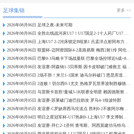
足球集锦
更多 >>
2026年08月06日 足球之夜-未来可期
2026年08月06日 全胜出线战河床U17！U17国足2-1十人药厂U17 赵松源登场1分钟传射
2026年08月06日 上海U17 2-2河床锁定B组第1 吕孟洋点射阿布力米破门 将战A组第2
2026年08月06日 联盟杯-迈阿密国际4-2圣路易斯 梅西2射1传 阿伦助攻戴帽
2026年08月06日 巴黎0-3马略卡下场战曼联 巴黎全场控球近6成+8射3正未果
2026年08月06日 友谊赛-阿森纳1-3贝蒂斯 因卡皮耶破门难救主 福纳尔斯1射2传
2026年08月05日 2场不胜！米兰1-1国米 迪马尔科破门 恩昆库造点+点射拉莫斯登场
2026年08月05日 2连败！切尔西0-1尤文 热格罗瓦世界波制胜穆德里克时隔614天复出
2026年08月05日 马雷斯卡首胜!曼城3-1K联赛全明星 赖因德斯努里破门塞梅尼奥助攻
2026年08月05日 友谊赛-苏莱破门迪巴拉助攻 罗马4-1纽波特郡
2026年08月05日 友谊赛-C罗缺席西马坎送点 胜利0-2不敌阿尔梅里亚
2026年08月04日 明日之星冠军杯-U17热刺0-1上海U17 李文博制胜球
2026年08月04日 友谊赛-拜仁2-1济州 查韦斯、阿西莫建功马特乌斯彩虹过人送助攻
2026年08月04日 两连胜提前出线！U17国足1-0毕巴U17 程晟涵连场破门赵松源中楣