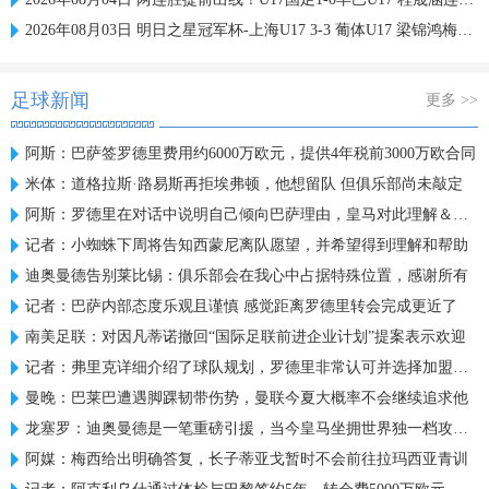
2026年08月03日 明日之星冠军杯-上海U17 3-3 葡体U17 梁锦鸿梅开二度
足球新闻
更多 >>
阿斯：巴萨签罗德里费用约6000万欧元，提供4年税前3000万欧合同
米体：道格拉斯·路易斯再拒埃弗顿，他想留队 但俱乐部尚未敲定
阿斯：罗德里在对话中说明自己倾向巴萨理由，皇马对此理解＆祝好
记者：小蜘蛛下周将告知西蒙尼离队愿望，并希望得到理解和帮助
迪奥曼德告别莱比锡：俱乐部会在我心中占据特殊位置，感谢所有
记者：巴萨内部态度乐观且谨慎 感觉距离罗德里转会完成更近了
南美足联：对因凡蒂诺撤回“国际足联前进企业计划”提案表示欢迎
记者：弗里克详细介绍了球队规划，罗德里非常认可并选择加盟巴萨
曼晚：巴莱巴遭遇脚踝韧带伤势，曼联今夏大概率不会继续追求他
龙塞罗：迪奥曼德是一笔重磅引援，当今皇马坐拥世界独一档攻击线
阿媒：梅西给出明确答复，长子蒂亚戈暂时不会前往拉玛西亚青训