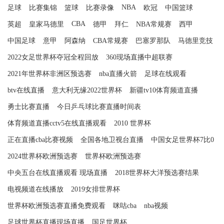
NBA
足球
比赛集锦
篮球
比赛录像
欧冠
中国篮球
CBA
英超
皇家马德里
德甲
拜仁
NBA常规赛
西甲
中国足球
意甲
阿森纳
CBA常规赛
巴塞罗那队
马德里竞技
2022女足世界杯夺冠全程回放
360现场直播中超联赛
2021年世界杯非洲区预选赛
nba直播火箭
足球在线观看
btv在线直播
意大利无缘2022世界杯
新疆tv10体育频道直播
勇士比赛直播
今日乒乓球比赛直播时间表
体育频道直播cctv5在线直播观看
2010 世界杯
正在直播cba比赛视频
全国各地卫视台直播
中国女足世界杯7比0
2024世界杯欧洲预选赛
世界杯欧洲预选赛
中央五台在线直播观看 现场直播
2018世界杯大洋预选赛结果
电视频道在线播放
2019女排世界杯
世界杯欧洲预选赛直播免费观看
咪咕cba
nba视频
足球世界杯直播现场直播
国足世界杯