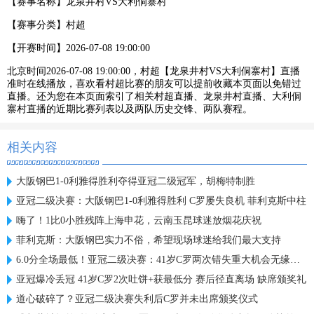
【赛事名称】
龙泉井村VS大利侗寨村
【赛事分类】
村超
【开赛时间】
2026-07-08 19:00:00
北京时间2026-07-08 19:00:00，村超【龙泉井村VS大利侗寨村】直播
准时在线播放，喜欢看村超比赛的朋友可以提前收藏本页面以免错过
直播。还为您在本页面索引了相关村超直播、龙泉井村直播、大利侗
寨村直播的近期比赛列表以及两队历史交锋、两队赛程。
相关内容
大阪钢巴1-0利雅得胜利夺得亚冠二级冠军，胡梅特制胜
亚冠二级决赛：大阪钢巴1-0利雅得胜利 C罗屡失良机 菲利克斯中柱
嗨了！1比0小胜残阵上海申花，云南玉昆球迷放烟花庆祝
菲利克斯：大阪钢巴实力不俗，希望现场球迷给我们最大支持
6.0分全场最低！亚冠二级决赛：41岁C罗两次错失重大机会无缘首冠
亚冠爆冷丢冠 41岁C罗2次吐饼+获最低分 赛后径直离场 缺席颁奖礼
道心破碎了？亚冠二级决赛失利后C罗并未出席颁奖仪式