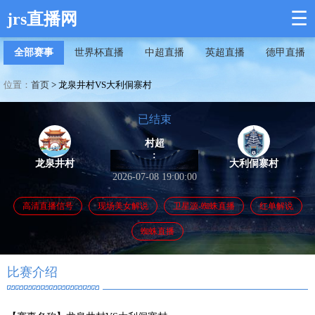
☰
jrs直播网
全部赛事
世界杯直播
中超直播
英超直播
德甲直播
位置：
首页
>
龙泉井村VS大利侗寨村
已结束
村超
:
龙泉井村
大利侗寨村
2026-07-08 19:00:00
高清直播信号
现场美女解说
卫星源-蜘蛛直播
红单解说
蜘蛛直播
比赛介绍