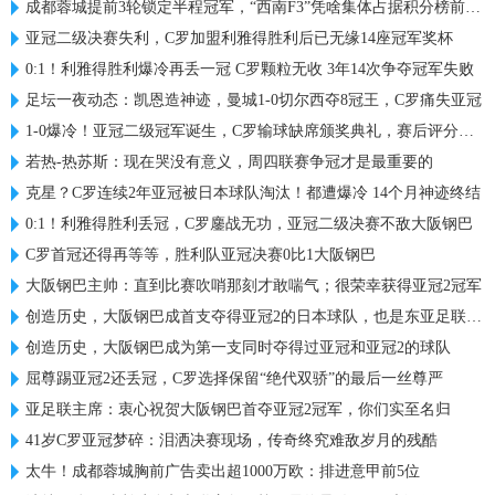
成都蓉城提前3轮锁定半程冠军，“西南F3”凭啥集体占据积分榜前三？
亚冠二级决赛失利，C罗加盟利雅得胜利后已无缘14座冠军奖杯
0:1！利雅得胜利爆冷再丢一冠 C罗颗粒无收 3年14次争夺冠军失败
足坛一夜动态：凯恩造神迹，曼城1-0切尔西夺8冠王，C罗痛失亚冠
1-0爆冷！亚冠二级冠军诞生，C罗输球缺席颁奖典礼，赛后评分出炉
若热-热苏斯：现在哭没有意义，周四联赛争冠才是最重要的
克星？C罗连续2年亚冠被日本球队淘汰！都遭爆冷 14个月神迹终结
0:1！利雅得胜利丢冠，C罗鏖战无功，亚冠二级决赛不敌大阪钢巴
C罗首冠还得再等等，胜利队亚冠决赛0比1大阪钢巴
大阪钢巴主帅：直到比赛吹哨那刻才敢喘气；很荣幸获得亚冠2冠军
创造历史，大阪钢巴成首支夺得亚冠2的日本球队，也是东亚足联首队
创造历史，大阪钢巴成为第一支同时夺得过亚冠和亚冠2的球队
屈尊踢亚冠2还丢冠，C罗选择保留“绝代双骄”的最后一丝尊严
亚足联主席：衷心祝贺大阪钢巴首夺亚冠2冠军，你们实至名归
41岁C罗亚冠梦碎：泪洒决赛现场，传奇终究难敌岁月的残酷
太牛！成都蓉城胸前广告卖出超1000万欧：排进意甲前5位