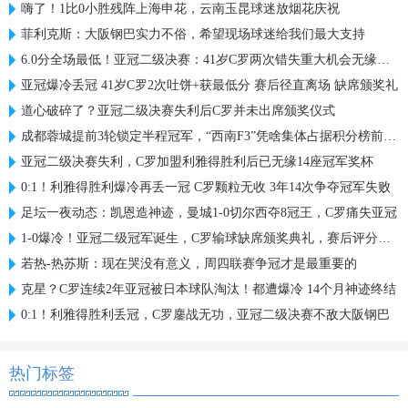
嗨了！1比0小胜残阵上海申花，云南玉昆球迷放烟花庆祝
菲利克斯：大阪钢巴实力不俗，希望现场球迷给我们最大支持
6.0分全场最低！亚冠二级决赛：41岁C罗两次错失重大机会无缘首冠
亚冠爆冷丢冠 41岁C罗2次吐饼+获最低分 赛后径直离场 缺席颁奖礼
道心破碎了？亚冠二级决赛失利后C罗并未出席颁奖仪式
成都蓉城提前3轮锁定半程冠军，“西南F3”凭啥集体占据积分榜前三？
亚冠二级决赛失利，C罗加盟利雅得胜利后已无缘14座冠军奖杯
0:1！利雅得胜利爆冷再丢一冠 C罗颗粒无收 3年14次争夺冠军失败
足坛一夜动态：凯恩造神迹，曼城1-0切尔西夺8冠王，C罗痛失亚冠
1-0爆冷！亚冠二级冠军诞生，C罗输球缺席颁奖典礼，赛后评分出炉
若热-热苏斯：现在哭没有意义，周四联赛争冠才是最重要的
克星？C罗连续2年亚冠被日本球队淘汰！都遭爆冷 14个月神迹终结
0:1！利雅得胜利丢冠，C罗鏖战无功，亚冠二级决赛不敌大阪钢巴
热门标签