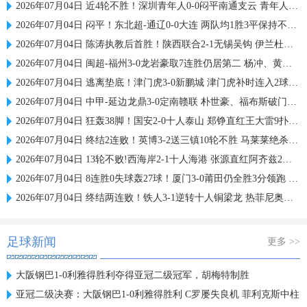
2026年07月04日 近4轮不胜！深圳青年人0-0闷平南通支云 青年人仍中甲第2支云第3
2026年07月04日 闷平！东北超-通辽0-0大连 两队均1胜3平保持不败 大连遭三连平
2026年07月04日 陈涛执教后首胜！陕西联合2-1无锡吴钩 伊兰杜斯特双响+绝杀
2026年07月04日 闽超-福州3-0龙岩豪取7连胜仍居第二 杨冲、黄伟杰、李宇豪破门
2026年07月04日 逃离垫底！津门虎3-0新鹏城 津门虎补时连入2球 积分平三镇升第15
2026年07月04日 中甲-延边龙鼎3-0定南赣联 朴世豪、福布斯破门乔瓦尼造点+点射
2026年07月04日 狂轰38脚！国安2-0十人泰山 郑铮直红王大雷9扑救塞鸟+林良铭破门
2026年07月04日 终结2连败！英博3-2送三镇10轮不胜 马莱莱绝杀 卡迪斯传射难救主
2026年07月04日 13轮不败!西海岸2-1十人海港 张源直红阿齐兹2助攻VAR吹掉双方4球
2026年07月04日 8连胜0失球轰27球！厦门3-0莆田仍全胜3分领跑 刘鑫岳超级世界波
2026年07月04日 终结两连败！铁人3-1逆转十人铜梁龙 热菲尼奥双响恩加德乌染红
足球新闻
更多 >>
大阪钢巴1-0利雅得胜利夺得亚冠二级冠军，胡梅特制胜
亚冠二级决赛：大阪钢巴1-0利雅得胜利 C罗屡失良机 菲利克斯中柱