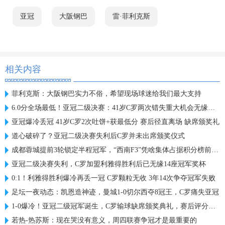
亚冠
大阪钢巴
雷·菲利克斯
相关内容
菲利克斯：大阪钢巴实力不俗，希望现场球迷给我们最大支持
6.0分全场最低！亚冠二级决赛：41岁C罗两次错失重大机会无缘首冠
亚冠爆冷丢冠 41岁C罗2次吐饼+获最低分 赛后径直离场 缺席颁奖礼
道心破碎了？亚冠二级决赛失利后C罗并未出席颁奖仪式
成都蓉城提前3轮锁定半程冠军，“西南F3”凭啥集体占据积分榜前三？
亚冠二级决赛失利，C罗加盟利雅得胜利后已无缘14座冠军奖杯
0:1！利雅得胜利爆冷再丢一冠 C罗颗粒无收 3年14次争夺冠军失败
足坛一夜动态：凯恩造神迹，曼城1-0切尔西夺8冠王，C罗痛失亚冠
1-0爆冷！亚冠二级冠军诞生，C罗输球缺席颁奖典礼，赛后评分出炉
若热-热苏斯：现在哭没有意义，周四联赛争冠才是最重要的