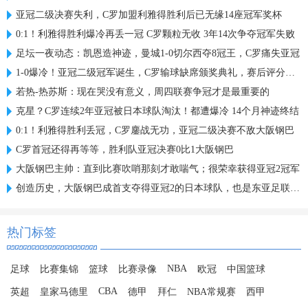
亚冠二级决赛失利，C罗加盟利雅得胜利后已无缘14座冠军奖杯
0:1！利雅得胜利爆冷再丢一冠 C罗颗粒无收 3年14次争夺冠军失败
足坛一夜动态：凯恩造神迹，曼城1-0切尔西夺8冠王，C罗痛失亚冠
1-0爆冷！亚冠二级冠军诞生，C罗输球缺席颁奖典礼，赛后评分出炉
若热-热苏斯：现在哭没有意义，周四联赛争冠才是最重要的
克星？C罗连续2年亚冠被日本球队淘汰！都遭爆冷 14个月神迹终结
0:1！利雅得胜利丢冠，C罗鏖战无功，亚冠二级决赛不敌大阪钢巴
C罗首冠还得再等等，胜利队亚冠决赛0比1大阪钢巴
大阪钢巴主帅：直到比赛吹哨那刻才敢喘气；很荣幸获得亚冠2冠军
创造历史，大阪钢巴成首支夺得亚冠2的日本球队，也是东亚足联首队
热门标签
NBA
足球
比赛集锦
篮球
比赛录像
欧冠
中国篮球
CBA
英超
皇家马德里
德甲
拜仁
NBA常规赛
西甲