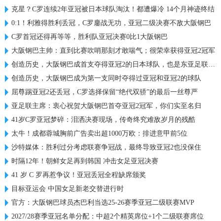
克星？C罗连续2年亚冠被日本球队淘汰！都遭爆冷 14个月神迹终结
0:1！利雅得胜利丢冠，C罗鏖战无功，亚冠二级决赛不敌大阪钢巴
C罗首冠还得再等等，胜利队亚冠决赛0比1大阪钢巴
大阪钢巴主帅：直到比赛吹哨那刻才敢喘气；很荣幸获得亚冠2冠军
创造历史，大阪钢巴成首支夺得亚冠2的日本球队，也是东亚足联首队
创造历史，大阪钢巴成为第一支同时夺得过亚冠和亚冠2的球队
屈尊踢亚冠2还丢冠，C罗选择保留“绝代双骄”的最后一丝尊严
亚足联主席：衷心祝贺大阪钢巴首夺亚冠2冠军，你们实至名归
41岁C罗亚冠梦碎：泪洒决赛现场，传奇终究难敌岁月的残酷
太牛！成都蓉城胸前广告卖出超1000万欧：排进意甲前5位
沙特媒体：胜利过分考虑联赛争冠战，最终导致亚冠2也没保住
时隔12年！朝鲜女足再到韩国 冲击女足亚冠决赛
41 岁 C 罗再惹争议！亚冠丢冠全程缺席颁奖
目标亚运会 中国女足新老交替进行时
官方：大阪钢巴球员杰巴利当选25-26赛季亚冠二级联赛MVP
2027/28赛季亚冠名单分配：中超2个精英席位+1个二级联赛席位