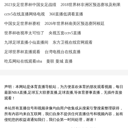
2023女足世界杯中国女足战绩
2018世界杯非洲区预选赛埃及刚果
cctv5在线直播网络电视
360直播低调看直播
中国女足世界杯赛程
2026年世界杯南美区预选赛阿根廷
世界杯收视率太可怕了
央视五套cctv5直播
九球足球直播小仙直播间
东方卫视在线官网观看
足球世界杯直播观看
台湾电视台在线直播
吃瓜网站在线观看nba
曼联 曼城 直播
声明：本网站是体育直播导航站，为方便喜欢体育的朋友观看视频，每日
最新NBA直播,足球五大联赛直播,足球直播,等体育赛事直播，无插件直接
观看！
本站所有直播信号和视频录像均由用户收集或从搜索引擎搜索整理获得，
所有内容均来自互联网，我们自身不提供任何直播信号和视频内容，如有
侵犯您的权益请通知我们，我们会第一时间处理，谢谢！