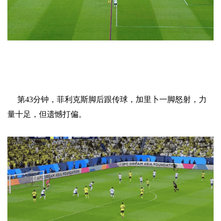
第43分钟，菲利克斯脚后跟传球，加里卜一脚怒射，力
量十足，但遗憾打偏。