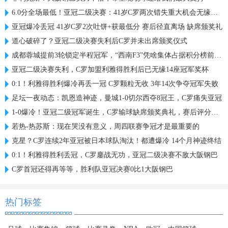
6.0分全场最低！亚冠二级决赛：41岁C罗两次错失重大机会无缘首冠
亚冠爆冷丢冠 41岁C罗2次吐饼+获最低分 赛后径直离场 缺席颁奖礼
道心破碎了？亚冠二级决赛失利后C罗并未出席颁奖仪式
成都蓉城提前3轮锁定半程冠军，“西南F3”凭啥集体占据积分榜前三？
亚冠二级决赛失利，C罗加盟利雅得胜利后已无缘14座冠军奖杯
0:1！利雅得胜利爆冷再丢一冠 C罗颗粒无收 3年14次争夺冠军失败
足坛一夜动态：凯恩造神迹，曼城1-0切尔西夺8冠王，C罗痛失亚冠
1-0爆冷！亚冠二级冠军诞生，C罗输球缺席颁奖典礼，赛后评分出炉
若热-热苏斯：现在哭没有意义，周四联赛争冠才是最重要的
克星？C罗连续2年亚冠被日本球队淘汰！都遭爆冷 14个月神迹终结
0:1！利雅得胜利丢冠，C罗鏖战无功，亚冠二级决赛不敌大阪钢巴
C罗首冠还得再等等，胜利队亚冠决赛0比1大阪钢巴
热门标签