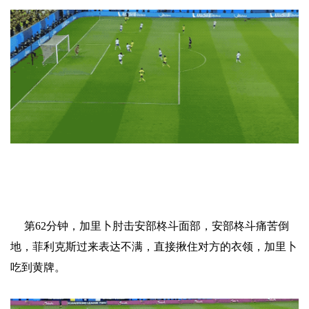
第62分钟，加里卜肘击安部柊斗面部，安部柊斗痛苦倒
地，菲利克斯过来表达不满，直接揪住对方的衣领，加里卜
吃到黄牌。