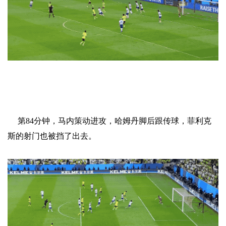
第84分钟，马内策动进攻，哈姆丹脚后跟传球，菲利克
斯的射门也被挡了出去。