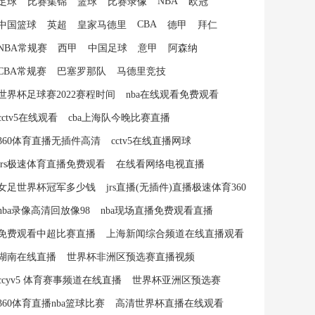
NBA
足球
比赛集锦
篮球
比赛录像
欧冠
CBA
中国篮球
英超
皇家马德里
德甲
拜仁
NBA常规赛
西甲
中国足球
意甲
阿森纳
CBA常规赛
巴塞罗那队
马德里竞技
世界杯足球赛2022赛程时间
nba在线观看免费观看
cctv5在线观看
cba上海队今晚比赛直播
360体育直播无插件高清
cctv5在线直播网球
jrs极速体育直播免费观看
在线看网络电视直播
女足世界杯冠军多少钱
jrs直播(无插件)直播极速体育360
nba录像高清回放像98
nba现场直播免费观看直播
免费观看中超比赛直播
上海新闻综合频道在线直播观看
湖南在线直播
世界杯非洲区预选赛直播视频
ccyv5 体育赛事频道在线直播
世界杯亚洲区预选赛
360体育直播nba篮球比赛
高清世界杯直播在线观看