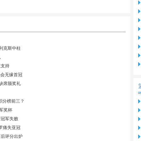
菲利克斯中柱
祝
大支持
机会无缘首冠
 缺席颁奖礼
据积分榜前三？
军奖杯
夺冠军失败
C罗痛失亚冠
赛后评分出炉