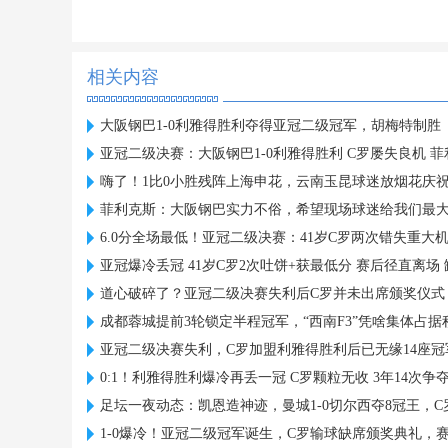
相关内容
大阪钢巴1-0利雅得胜利夺得亚冠二级冠军，胡梅特制胜
亚冠二级决赛：大阪钢巴1-0利雅得胜利 C罗屡失良机 
嗨了！1比0小胜残阵上海申花，云南玉昆球迷放烟花庆
菲利克斯：大阪钢巴实力不俗，希望现场球迷给我们最
6.0分全场最低！亚冠二级决赛：41岁C罗两次错失重大
亚冠爆冷丢冠 41岁C罗2次吐饼+获最低分 赛后径直离场
道心破碎了？亚冠二级决赛失利后C罗并未出席颁奖仪式
成都蓉城提前3轮锁定半程冠军，“西南F3”凭啥集体占
亚冠二级决赛失利，C罗加盟利雅得胜利后已无缘14座冠
0:1！利雅得胜利爆冷再丢一冠 C罗颗粒无收 3年14次争
足坛一夜动态：凯恩造神迹，曼城1-0切尔西夺8冠王，
1-0爆冷！亚冠二级冠军诞生，C罗输球缺席颁奖典礼，