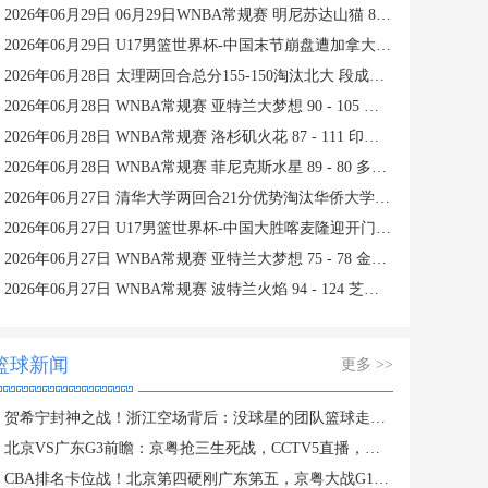
2026年06月29日 06月29日WNBA常规赛 明尼苏达山猫 85 - 77 达拉斯飞翼 集锦
2026年06月29日 U17男篮世界杯-中国末节崩盘遭加拿大逆转 狂丢40个后场篮板
2026年06月28日 太理两回合总分155-150淘汰北大 段成果21分 邓奕豪空砍24+8
2026年06月28日 WNBA常规赛 亚特兰大梦想 90 - 105 西雅图风暴 全场集锦
2026年06月28日 WNBA常规赛 洛杉矶火花 87 - 111 印第安纳狂热 全场集锦
2026年06月28日 WNBA常规赛 菲尼克斯水星 89 - 80 多伦多节奏 全场集锦
2026年06月27日 清华大学两回合21分优势淘汰华侨大学 郑君豪16分 虎建国23分
2026年06月27日 U17男篮世界杯-中国大胜喀麦隆迎开门红 张懿赵杰23+6
2026年06月27日 WNBA常规赛 亚特兰大梦想 75 - 78 金州女武神 全场集锦
2026年06月27日 WNBA常规赛 波特兰火焰 94 - 124 芝加哥天空 全场集锦
篮球新闻
更多 >>
贺希宁封神之战！浙江空场背后：没球星的团队篮球走不动？
北京VS广东G3前瞻：京粤抢三生死战，CCTV5直播，胜者PK上海
CBA排名卡位战！北京第四硬刚广东第五，京粤大战G1定生死