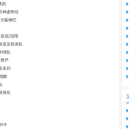
要的
月神迹终结
敌大阪钢巴
亚冠2冠军
东亚足联首队
的球队
丝尊严
至名归
残酷
位
没保住
VP