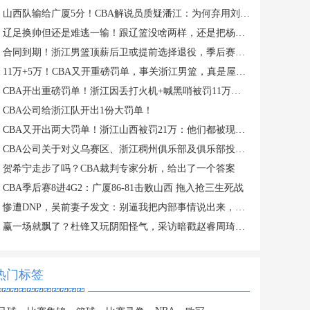
山西队输给广厦5分！CBA解说员质疑潘江：为何弃用刘传兴？
辽足换帅但还是难逃一输！跟辽篮没啥两样，还是把杨鸣请回来吧？
合同到期！浙江男篮顶薪后卫或提前选择退役，季后赛场均仅2分3板
11万+5万！CBA又开重磅罚单，事关浙江男篮，真是屋漏偏逢连夜雨
CBA开出重磅罚单！浙江因丢打火机+喊黑哨被罚11万，老板还被禁赛
CBA公司给浙江队开出1份大罚单！
CBA又开出两大罚单！浙江山西被罚21万：他们都被现场球迷坑惨了
CBA公司关于对义乌赛区、浙江稠州俱乐部及俱乐部投资人金子军处罚的函
贺希宁走步了吗？CBA裁判专家分析，给出了一个答案
CBA季后赛8进4G2：广厦86-81击败山西 拖入抢三生死战
惨遭DNP，吴前妻子发文：别逼我把内部事情说出来，希望能被尊重
赢一场就飘了？杜锋又玩阴阳怪气，采访暗戳赵睿周琦或内涵许利民
热门标签