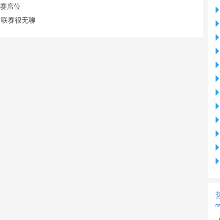
联赛席位
，联赛很无聊