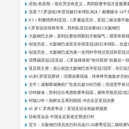
若热-热苏斯：现在哭没有意义，周四联赛争冠才是最重
克星？C罗连续2年亚冠被日本球队淘汰！都遭爆冷 14个
0:1！利雅得胜利丢冠，C罗鏖战无功，亚冠二级决赛不
C罗首冠还得再等等，胜利队亚冠决赛0比1大阪钢巴
大阪钢巴主帅：直到比赛吹哨那刻才敢喘气；很荣幸获得
创造历史，大阪钢巴成首支夺得亚冠2的日本球队，也是
创造历史，大阪钢巴成为第一支同时夺得过亚冠和亚冠2
屈尊踢亚冠2还丢冠，C罗选择保留“绝代双骄”的最后一
亚足联主席：衷心祝贺大阪钢巴首夺亚冠2冠军，你们实
41岁C罗亚冠梦碎：泪洒决赛现场，传奇终究难敌岁月的
太牛！成都蓉城胸前广告卖出超1000万欧：排进意甲前5
沙特媒体：胜利过分考虑联赛争冠战，最终导致亚冠2也
时隔12年！朝鲜女足再到韩国 冲击女足亚冠决赛
41 岁 C 罗再惹争议！亚冠丢冠全程缺席颁奖
目标亚运会 中国女足新老交替进行时
官方：大阪钢巴球员杰巴利当选25-26赛季亚冠二级联赛M