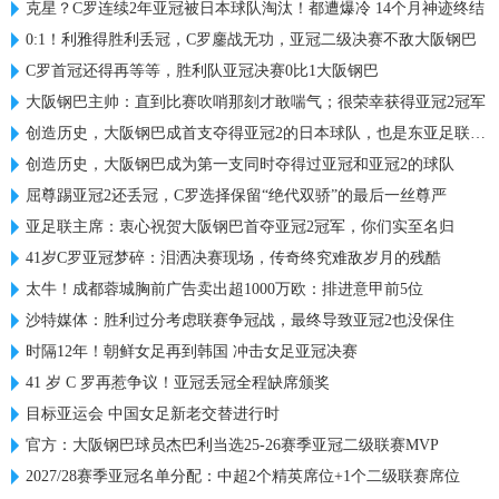
克星？C罗连续2年亚冠被日本球队淘汰！都遭爆冷 14个月神迹终结
0:1！利雅得胜利丢冠，C罗鏖战无功，亚冠二级决赛不敌大阪钢巴
C罗首冠还得再等等，胜利队亚冠决赛0比1大阪钢巴
大阪钢巴主帅：直到比赛吹哨那刻才敢喘气；很荣幸获得亚冠2冠军
创造历史，大阪钢巴成首支夺得亚冠2的日本球队，也是东亚足联首队
创造历史，大阪钢巴成为第一支同时夺得过亚冠和亚冠2的球队
屈尊踢亚冠2还丢冠，C罗选择保留“绝代双骄”的最后一丝尊严
亚足联主席：衷心祝贺大阪钢巴首夺亚冠2冠军，你们实至名归
41岁C罗亚冠梦碎：泪洒决赛现场，传奇终究难敌岁月的残酷
太牛！成都蓉城胸前广告卖出超1000万欧：排进意甲前5位
沙特媒体：胜利过分考虑联赛争冠战，最终导致亚冠2也没保住
时隔12年！朝鲜女足再到韩国 冲击女足亚冠决赛
41 岁 C 罗再惹争议！亚冠丢冠全程缺席颁奖
目标亚运会 中国女足新老交替进行时
官方：大阪钢巴球员杰巴利当选25-26赛季亚冠二级联赛MVP
2027/28赛季亚冠名单分配：中超2个精英席位+1个二级联赛席位