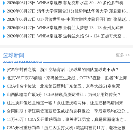
2026年06月28日 WNBA常规赛 菲尼克斯水星 89 - 80 多伦多节奏 全场集锦
2026年06月27日 清华大学两回合21分优势淘汰华侨大学 郑君豪16分 虎建国23分
2026年06月27日 U17男篮世界杯-中国大胜喀麦隆迎开门红 张懿赵杰23+6
2026年06月27日 WNBA常规赛 亚特兰大梦想 75 - 78 金州女武神 全场集锦
2026年06月27日 WNBA常规赛 波特兰火焰 94 - 124 芝加哥天空 全场集锦
篮球新闻
更多 >>
贺希宁封神之战！浙江空场背后：没球星的团队篮球走不动？
北京VS广东G3前瞻：京粤抢三生死战，CCTV5直播，胜者PK上海
CBA排名卡位战！北京第四硬刚广东第五，京粤大战G1定生死
山西队输给广厦5分！CBA解说员质疑潘江：为何弃用刘传兴？
辽足换帅但还是难逃一输！跟辽篮没啥两样，还是把杨鸣请回来吧？
合同到期！浙江男篮顶薪后卫或提前选择退役，季后赛场均仅2分3板
11万+5万！CBA又开重磅罚单，事关浙江男篮，真是屋漏偏逢连夜雨
CBA开出重磅罚单！浙江因丢打火机+喊黑哨被罚11万，老板还被禁赛