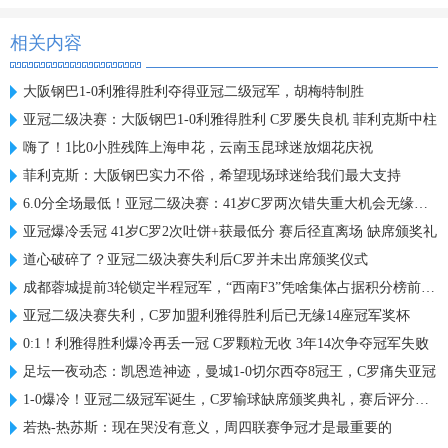
相关内容
大阪钢巴1-0利雅得胜利夺得亚冠二级冠军，胡梅特制胜
亚冠二级决赛：大阪钢巴1-0利雅得胜利 C罗屡失良机 菲利克斯中柱
嗨了！1比0小胜残阵上海申花，云南玉昆球迷放烟花庆祝
菲利克斯：大阪钢巴实力不俗，希望现场球迷给我们最大支持
6.0分全场最低！亚冠二级决赛：41岁C罗两次错失重大机会无缘首冠
亚冠爆冷丢冠 41岁C罗2次吐饼+获最低分 赛后径直离场 缺席颁奖礼
道心破碎了？亚冠二级决赛失利后C罗并未出席颁奖仪式
成都蓉城提前3轮锁定半程冠军，“西南F3”凭啥集体占据积分榜前三？
亚冠二级决赛失利，C罗加盟利雅得胜利后已无缘14座冠军奖杯
0:1！利雅得胜利爆冷再丢一冠 C罗颗粒无收 3年14次争夺冠军失败
足坛一夜动态：凯恩造神迹，曼城1-0切尔西夺8冠王，C罗痛失亚冠
1-0爆冷！亚冠二级冠军诞生，C罗输球缺席颁奖典礼，赛后评分出炉
若热-热苏斯：现在哭没有意义，周四联赛争冠才是最重要的