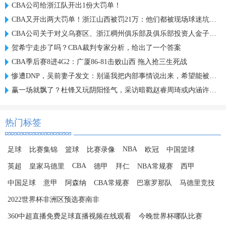
CBA公司给浙江队开出1份大罚单！
CBA又开出两大罚单！浙江山西被罚21万：他们都被现场球迷坑惨了
CBA公司关于对义乌赛区、浙江稠州俱乐部及俱乐部投资人金子军处罚的函
贺希宁走步了吗？CBA裁判专家分析，给出了一个答案
CBA季后赛8进4G2：广厦86-81击败山西 拖入抢三生死战
惨遭DNP，吴前妻子发文：别逼我把内部事情说出来，希望能被尊重
赢一场就飘了？杜锋又玩阴阳怪气，采访暗戳赵睿周琦或内涵许利民
热门标签
NBA
足球
比赛集锦
篮球
比赛录像
欧冠
中国篮球
CBA
英超
皇家马德里
德甲
拜仁
NBA常规赛
西甲
中国足球
意甲
阿森纳
CBA常规赛
巴塞罗那队
马德里竞技
2022世界杯非洲区预选赛南非
360中超直播免费足球直播视频在线观看
今晚世界杯哪队比赛